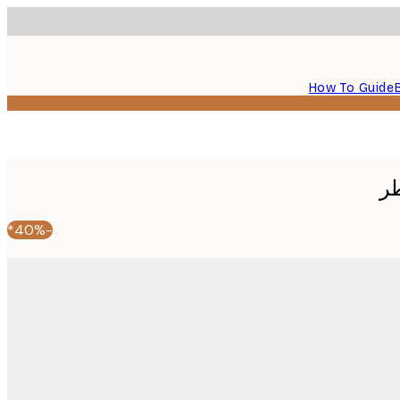
How To Guide
طر
-40%*