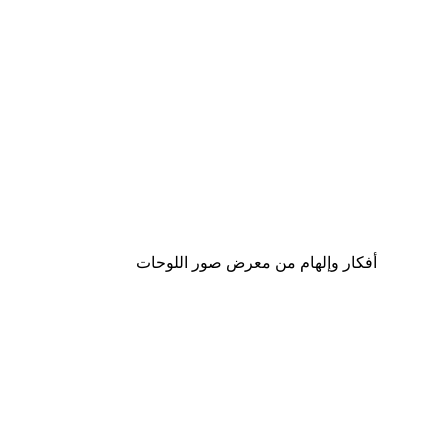
-40%*
لوحة لصورة حبوب الرمل
من ‏41.40 د.إ.‏
أفكار وإلهام من معرض صور اللوحات