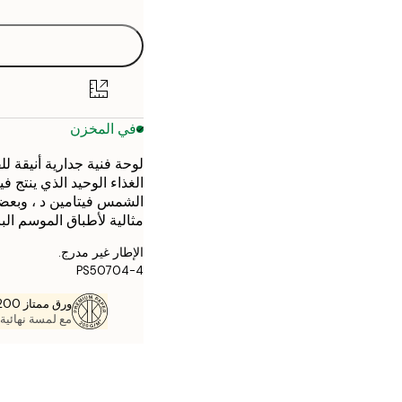
30x40 cm
50x70 cm
في المخزن
لوحة فنية جدارية أنيقة 
الغذاء الوحيد الذي ينتج ف
الشمس فيتامين د ، وبعضها
مثالية لأطباق الموسم البا
الإطار غير مدرج.
PS50704-4
ورق ممتاز 200 جم / م 2
مع لمسة نهائية 