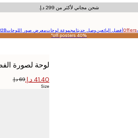
شحن مجاني لأكثر من ‏299 د.إ.‏
Offers
أفضل البائعين
وصل حديثا
مجموعة لوحات
معرض صور اللوحات
B2B
40% off posters*
لوحة لصورة الف
Size