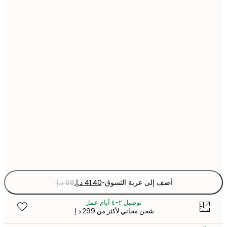
30x40 cm
40x50 cm
50x50 cm
50x70 cm
70x100 cm
Fra
optio
أضف إلى عربة التسوق
-
توصيل ٢-٤ أيام عمل
شحن مجاني لأكثر من ‏299 د.إ.‏