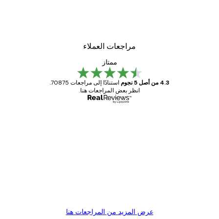
مراجعات العملاء
ممتاز
4.3 من أصل 5 نجوم
استنادًا إلى مراجعات 70875.
انظر بعض المراجعات هنا.
مشتري موثوق
اجعات
ملاء
Great item. Good quality.
4 يونيو
1 مايو
s C
Mary O
عرض المزيد من المراجعات هنا