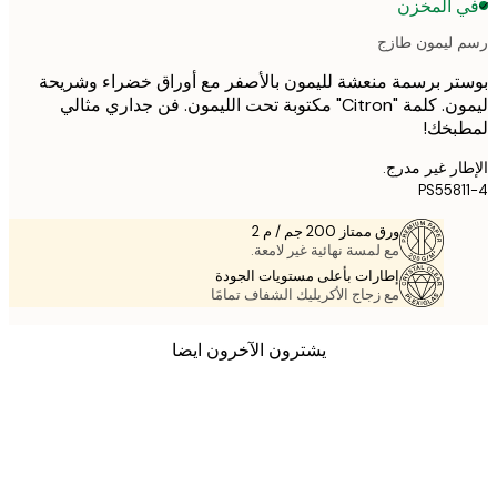
 المخزن
ليمون طازج
ر برسمة منعشة لليمون بالأصفر مع أوراق خضراء وشريحة
ليمون. كلمة "Citron" مكتوبة تحت الليمون. فن جداري مثالي
بخك!
ر غير مدرج.
PS558
ورق ممتاز 200 جم / م 2
مع لمسة نهائية غير لامعة.
إطارات بأعلى مستويات الجودة
مع زجاج الأكريليك الشفاف تمامًا
يشترون الآخرون ايضا