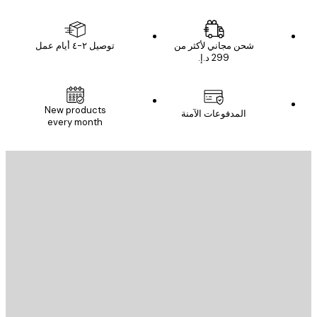
شحن مجاني لأكثر من
توصيل ٢-٤ أيام عمل
New products
المدفوعات الآمنة
every month
يد الإلكتروني
إرسال