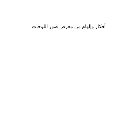
لوحة صورة بحيرة سحرية
من ‏41.40 د.إ.‏
أفكار وإلهام من معرض صور اللوحات