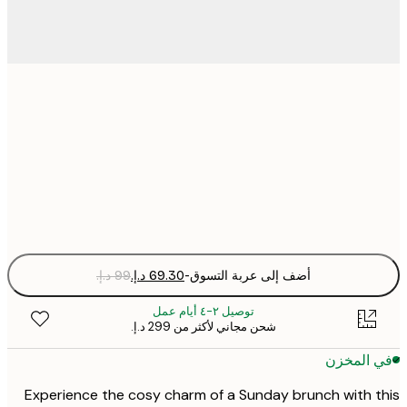
30x40 cm
50x70 cm
Fra
optio
أضف إلى عربة التسوق
-
توصيل ٢-٤ أيام عمل
شحن مجاني لأكثر من ‏299 د.إ.‏
 المخزن
Experience the cosy charm of a Sunday brunch with 