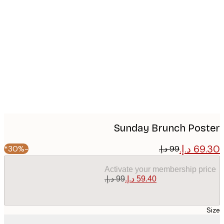
Produc
image
Sunday Brunch Pos
-30%*
Activate your membership pr