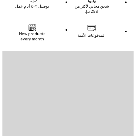
شحن مجاني لأكثر من
توصيل ٢-٤ أيام عمل
New products
المدفوعات الآمنة
every month
يد الإلكتروني
إرسال
St
Poster St
ة العملاء