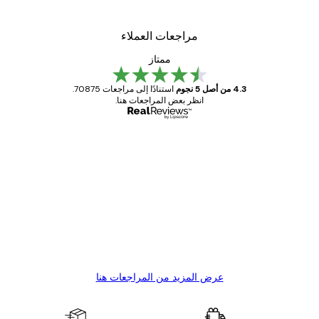
مراجعات العملاء
ممتاز
4.3 من أصل 5 نجوم
استنادًا إلى مراجعات 70875.
انظر بعض المراجعات هنا.
مشتري موثوق
اجعات
ملاء
Great item. Good quality.
4 يونيو
1 مايو
s C
Mary O
عرض المزيد من المراجعات هنا