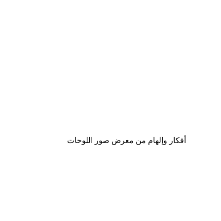
-30%*
لوحة صورة بحيرة سحرية
من ‏48.30 د.إ.‏
أفكار وإلهام من معرض صور اللوحات