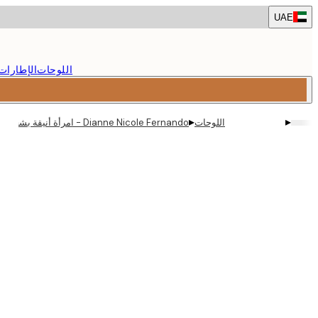
Skip
UAE
to
main
content.
اللوحات
الإطارات
▸
▸
اللوحات
Dianne Nicole Fernando - امرأة أنيقة بشعر أفرو وردي بوستر