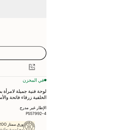
Frame
21x30 cm
options
30x40 cm
40x50 cm
50x70 cm
في المخزن
70x100 cm
لوحة فنية جميلة لامرأة ب
الخلفية زرقاء فاتحة والأ
الإطار غير مدرج.
PS57992-4
ورق ممتاز 200 جم / م 2
مع لمسة نهائية 