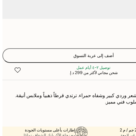
أضف إلى عربة التسوق
توصيل ٢-٤ أيام عمل
شحن مجاني لأكثر من ‏299 د.إ.‏
شعر وردي كبير وشفاه حمراء. ترتدي قرطاً ذهبياً وملابس أنيقة.
سلوب فني مميز.
إطارات بأعلى مستويات الجودة
غير لامعة.
مع زجاج الأكريليك الشفاف تمامًا