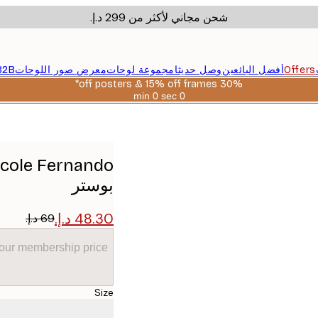
شحن مجاني لأكثر من ‏299 د.إ.‏
Offers
أفضل البائعين
وصل حديثا
مجموعة لوحات
معرض صور اللوحات
B2B
30% off posters & 15% off frames*
0 sec
0 min
صالحة
حتى:
2026-
08-
06
بوستر
your membership price
Size