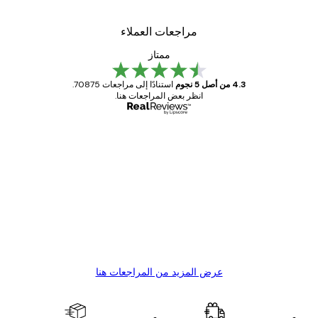
مراجعات العملاء
ممتاز
4.3 من أصل 5 نجوم
استنادًا إلى مراجعات 70875.
انظر بعض المراجعات هنا.
مشتري موثوق
اجعات
ملاء
Great item. Good quality.
4 يونيو
1 مايو
s C
Mary O
عرض المزيد من المراجعات هنا