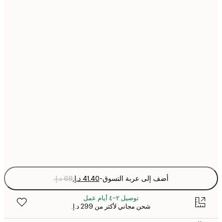
30x40 cm
40x50 cm
50x50 cm
50x70 cm
70x100 cm
Fra
optio
أضف إلى عربة التسوق
-
توصيل ٢-٤ أيام عمل
شحن مجاني لأكثر من ‏299 د.إ.‏