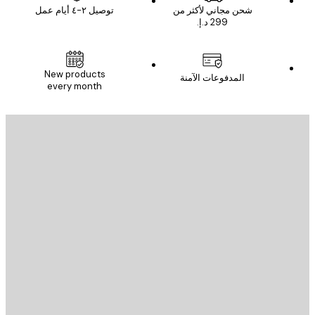
شحن مجاني لأكثر من
توصيل ٢-٤ أيام عمل
New products
المدفوعات الآمنة
every month
يد الإلكتروني
إرسال
St
Poster St
ة العملاء