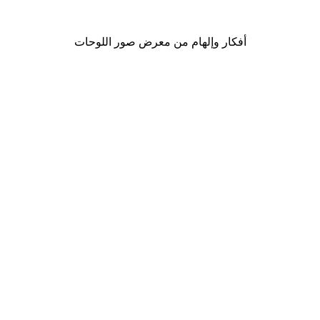
من ‏41.40 د.إ.‏
أفكار وإلهام من معرض صور اللوحات