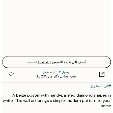
21x30 cm
30x40 cm
50x70 cm
Fra
optio
أضف إلى عربة التسوق
-
توصيل ٢-٤ أيام عمل
شحن مجاني لأكثر من ‏299 د.إ.‏
 المخزن
A beige poster with hand-painted diamond shape
white. This wall art brings a simple, modern pattern to 
ho