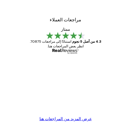
مراجعات العملاء
ممتاز
4.3 من أصل 5 نجوم
استنادًا إلى مراجعات 70875.
انظر بعض المراجعات هنا.
مشتري موثوق
اجعات
ملاء
Great item. Good quality.
4 يونيو
1 مايو
s C
Mary O
عرض المزيد من المراجعات هنا