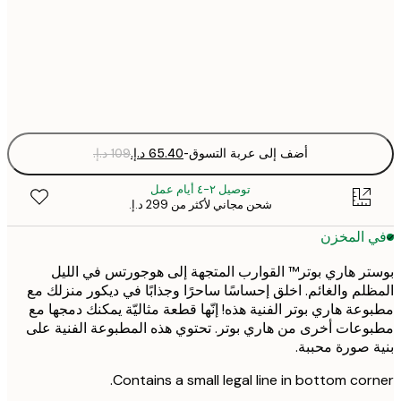
50x70 cm
Fra
optio
أضف إلى عربة التسوق
-
توصيل ٢-٤ أيام عمل
شحن مجاني لأكثر من ‏299 د.إ.‏
 المخزن
ر هاري بوتر™ القوارب المتجهة إلى هوجورتس في الليل
لم والغائم. اخلق إحساسًا ساحرًا وجذابًا في ديكور منزلك مع
عة هاري بوتر الفنية هذه! إنّها قطعة مثاليّة يمكنك دمجها مع
عات أخرى من هاري بوتر. تحتوي هذه المطبوعة الفنية على
 صورة محببة.
Contains a small legal line in bottom cor