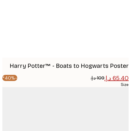
Produ
imag
Harry Potter™ - Boats to Hogwarts Pos
-40%*