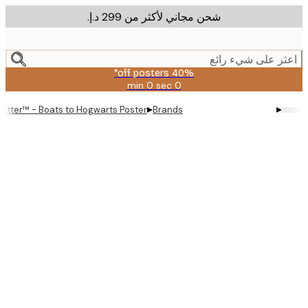
شحن مجاني لأكثر من ‏299 د.إ.‏
m
cont
ر على شيء رائع
40% off posters*
0 sec
0 min
صالحة
حتى:
▸
▸
arry Potter™ - Boats to Hogwarts Poster
Brands
2026-
08-
09