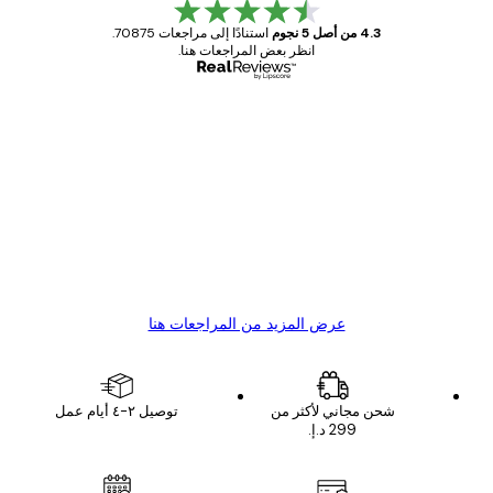
4.3 من أصل 5 نجوم
استنادًا إلى مراجعات 70875.
انظر بعض المراجعات هنا.
مشتري موثوق
اجعات
ملاء
Great item. Good quality.
4 يونيو
1 مايو
s C
Mary O
عرض المزيد من المراجعات هنا
شحن مجاني لأكثر من
توصيل ٢-٤ أيام عمل