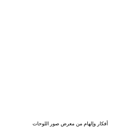
-40%*
Batman™ - Retro Poster
Harry Potter™ -
من ‏65.40 د.إ.‏
أفكار وإلهام من معرض صور اللوحات