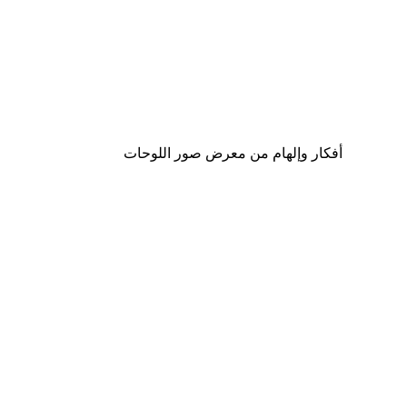
-40%*
لوحة صورة بحيرة سحرية
من ‏41.40 د.إ.‏
أفكار وإلهام من معرض صور اللوحات