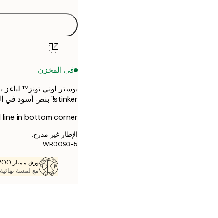
50x70 cm
في المخزن
stinker!' بنص أسود في المقدمة. تتميز المطبوعة بخلفية بيج عتيقة تذكر بالورق متغير اللون.
 line in bottom corner.
الإطار غير مدرج.
WB0093-5
ورق ممتاز 200 جم / م 2
مع لمسة نهائية 