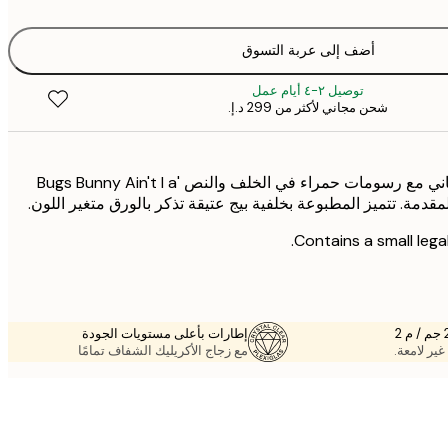
أضف إلى عربة التسوق
توصيل ٢-٤ أيام عمل
شحن مجاني لأكثر من ‏299 د.إ.‏
بوستر لوني تونز™ لباغز باني مع رسومات حمراء في الخلف والنص 'Bugs Bunny Ain't l a
Contains a small legal
إطارات بأعلى مستويات الجودة
غير لامعة.
مع زجاج الأكريليك الشفاف تمامًا