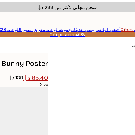
شحن مجاني لأكثر من ‏299 د.إ.‏
Offers
أفضل البائعين
وصل حديثا
مجموعة لوحات
معرض صور اللوحات
B2B
40% off posters*
L
 Bunny Poster
Size