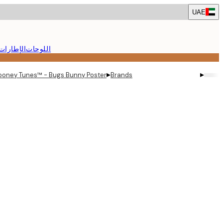
Skip
UAE
to
main
content.
اللوحات
الإطارات
▸
▸
ooney Tunes™ - Bugs Bunny Poster
Brands