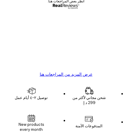
انظر بعض المراجعات هنا.
مشتري موثوق
اجعات
ملاء
Great item. Good quality.
4 يونيو
1 مايو
s C
Mary O
عرض المزيد من المراجعات هنا
شحن مجاني لأكثر من
توصيل ٢-٤ أيام عمل
New products
المدفوعات الآمنة
every month