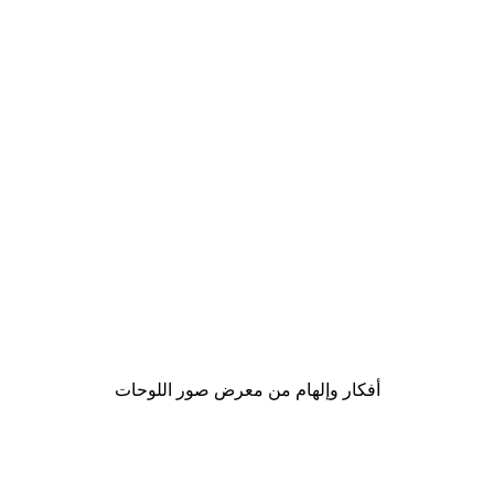
-40%*
Looney Tunes™ Retro Poster
The Flintstones™
من ‏65.40 د.إ.‏
أفكار وإلهام من معرض صور اللوحات