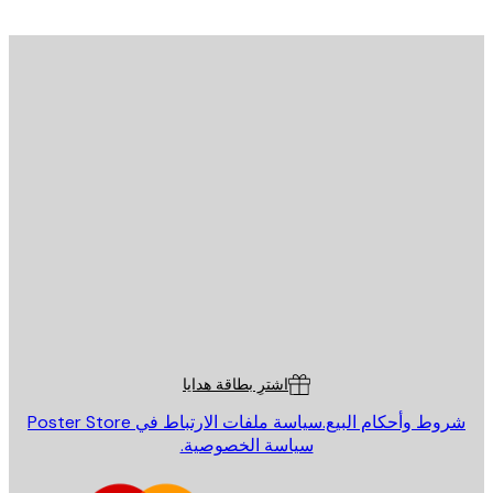
يد الإلكتروني
إرسال
St
Poster St
ة العملاء
اشترِ بطاقة هدايا
روط وأحكام البيع.
سياسة ملفات الارتباط في Poster Store
سياسة الخصوصية.