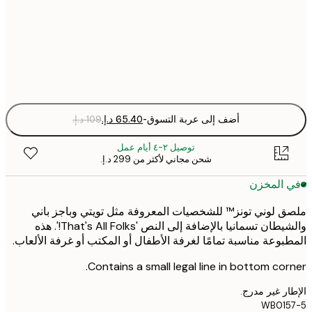
50x70 cm
Fra
optio
أضف إلى عربة التسوق
-
توصيل ٢-٤ أيام عمل
شحن مجاني لأكثر من ‏299 د.إ.‏
 المخزن
 لوني تونز™ للشخصيات المعروفة مثل تويتي وباجز باني
والشيطان تسمانيا بالإضافة إلى النص 'That's All Folks!'. هذه
بوعة مناسبة تمامًا لغرفة الأطفال أو المكتب أو غرفة الألعاب.
Contains a small legal line in bottom cor
ر غير مدرج.
WB015