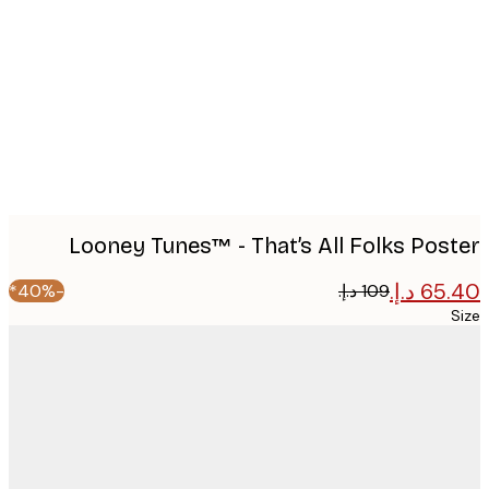
Produ
imag
Looney Tunes™ - That’s All Folks Pos
-40%*