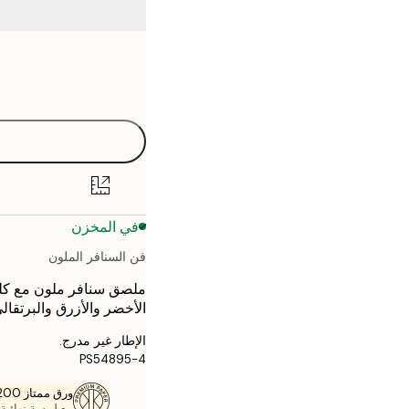
Frame
21x30 cm
options
30x40 cm
40x50 cm
50x70 cm
في المخزن
70x100 cm
فن السنافر الملون
الأخضر والأزرق والبرتقال
الإطار غير مدرج.
PS54895-4
ورق ممتاز 200 جم / م 2
مع لمسة نهائية 