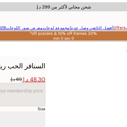
شحن مجاني لأكثر من ‏299 د.إ.‏
Offers
أفضل البائعين
وصل حديثا
مجموعة لوحات
معرض صور اللوحات
B2B
30% off posters & 15% off frames*
0 sec
0 min
صالحة
حتى:
2026-
08-
06
السنافر الحب ريت
your membership price
Size