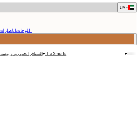
Skip
UAE
to
main
content.
اللوحات
الإطارات
▸
▸
The Smurfs
السنافر الحب ريترو بوستر