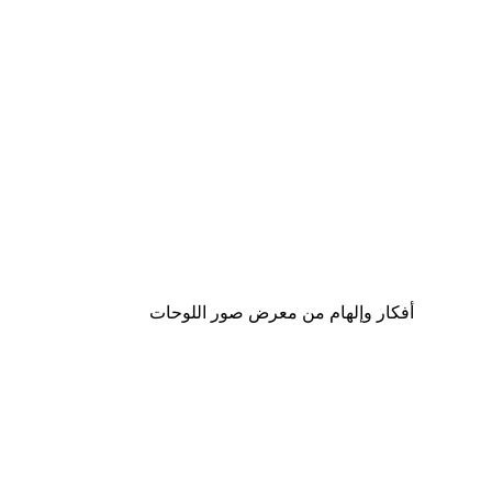
-30%*
حب السنافر بوستر
من ‏48.30 د.إ.‏
أفكار وإلهام من معرض صور اللوحات