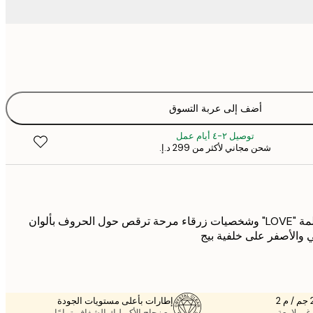
أضف إلى عربة التسوق
توصيل ٢-٤ أيام عمل
شحن مجاني لأكثر من ‏299 د.إ.‏
ملصق سنافر ملون مع كلمة "LOVE" وشخصيات زرقاء مرحة ترقص حول الحروف بألوان
ي والأصفر على خلفية بيج
إطارات بأعلى مستويات الجودة
غير لامعة.
مع زجاج الأكريليك الشفاف تمامًا