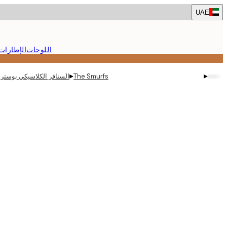
Skip
UAE
to
main
content.
اللوحات
الإطارات
▸
▸
The Smurfs
السنافر الكلاسيكي بوستر