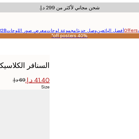
شحن مجاني لأكثر من ‏299 د.إ.‏
Offers
أفضل البائعين
وصل حديثا
مجموعة لوحات
معرض صور اللوحات
B2B
40% off posters*
السنافر الكلاسيك
Size