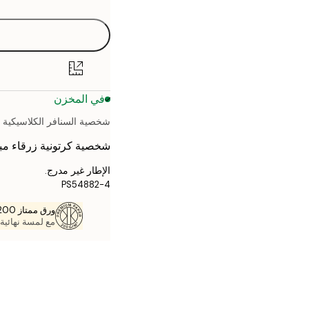
30x40 cm
40x50 cm
50x50 cm
في المخزن
50x70 cm
شخصية السنافر الكلاسيكية
70x100 cm
شخصية كرتونية زرقاء مبت
الإطار غير مدرج.
PS54882-4
ورق ممتاز 200 جم / م 2
مع لمسة نهائية 