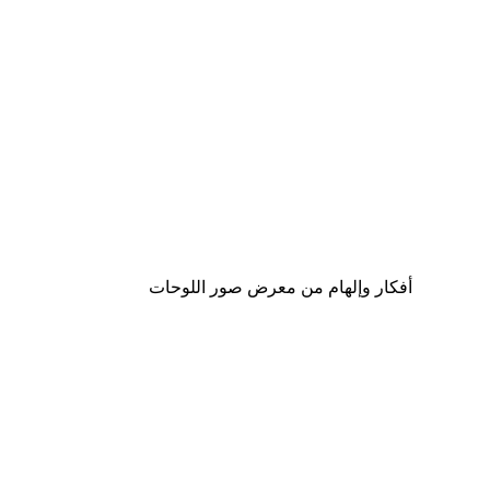
-40%*
لوحة صورة بحيرة سحرية
من ‏41.40 د.إ.‏
أفكار وإلهام من معرض صور اللوحات