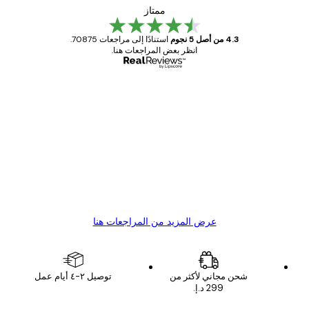
ممتاز
4.3 من أصل 5 نجوم
استنادًا إلى مراجعات 70875.
انظر بعض المراجعات هنا.
مشتري موثوق
اجعات
ملاء
Great item. Good quality.
4 يونيو
1 مايو
s C
Mary O
عرض المزيد من المراجعات هنا
شحن مجاني لأكثر من
توصيل ٢-٤ أيام عمل