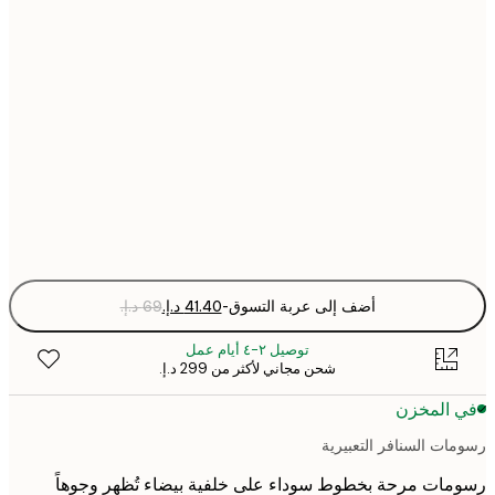
40x50 cm
50x70 cm
70x100 cm
Fra
optio
أضف إلى عربة التسوق
-
توصيل ٢-٤ أيام عمل
شحن مجاني لأكثر من ‏299 د.إ.‏
 المخزن
ات السنافر التعبيرية
ات مرحة بخطوط سوداء على خلفية بيضاء تُظهر وجوهاً