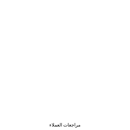
-40%*
لوحة صورة بحيرة سحرية
من ‏41.40 د.إ.‏
مراجعات العملاء