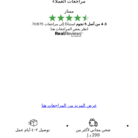
مراجعات العملاء
ممتاز
4.3 من أصل 5 نجوم
استنادًا إلى مراجعات 70875.
انظر بعض المراجعات هنا.
مشتري موثوق
اجعات
ملاء
Great item. Good quality.
4 يونيو
1 مايو
s C
Mary O
عرض المزيد من المراجعات هنا
شحن مجاني لأكثر من
توصيل ٢-٤ أيام عمل