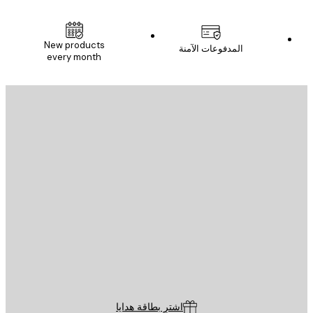
New products
المدفوعات الآمنة
every month
يد الإلكتروني
إرسال
St
Poster St
ة العملاء
اشترِ بطاقة هدايا