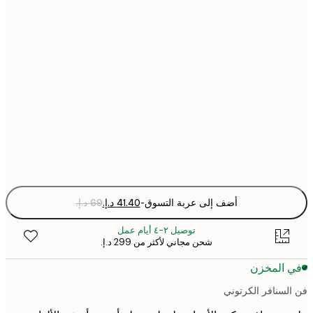
21x30 cm
30x40 cm
50x70 cm
70x100 cm
Fra
optio
أضف إلى عربة التسوق
-
توصيل ٢-٤ أيام عمل
شحن مجاني لأكثر من ‏299 د.إ.‏
 المخزن
لسنافر الكرتوني