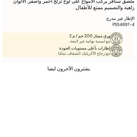
 سنافر يركب الأمواج على لوح تزلج أحمر وأصفر. الألوان
ة والتصميم ممتع للأطفال.
ر غير مدرج.
PS5489
ورق ممتاز 200 جم / م 2
مع لمسة نهائية غير لامعة.
إطارات بأعلى مستويات الجودة
مع زجاج الأكريليك الشفاف تمامًا
يشترون الآخرون ايضا