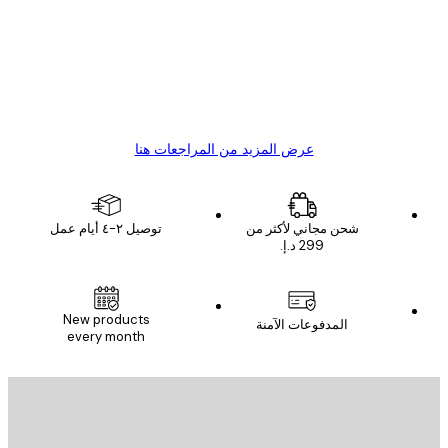
Great item. Good quality.
4 يونيو
1 مايو
s C
Mary O
عرض المزيد من المراجعات هنا
شحن مجاني لأكثر من
توصيل ٢-٤ أيام عمل
New products
المدفوعات الآمنة
every month