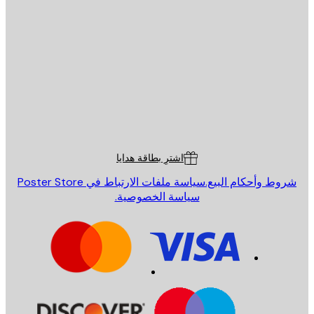
يد الإلكتروني
إرسال
St
Poster St
ة العملاء
اشترِ بطاقة هدايا
روط وأحكام البيع.
سياسة ملفات الارتباط في Poster Store
سياسة الخصوصية.