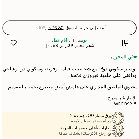
Fra
optio
أضف إلى عربة التسوق
-
توصيل ٢-٤ أيام عمل
شحن مجاني لأكثر من ‏299 د.إ.‏
 المخزن
ر سكوبي دو™ مع شخصيات فيلما، وفريد، وسكوبي دو، وشاجي
ني على خلفية فيروزي فاتحة.
ي الملصق الجداري على هامش أبيض مطبوع يحيط بالتصميم.
ر غير مدرج.
WB009
ورق ممتاز 200 جم / م 2
مع لمسة نهائية غير لامعة.
إطارات بأعلى مستويات الجودة
مع زجاج الأكريليك الشفاف تمامًا