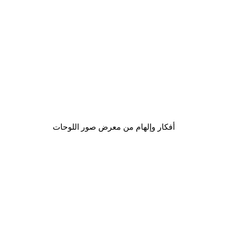
-30%*
لوحة صورة بحيرة سحرية
من ‏48.30 د.إ.‏
أفكار وإلهام من معرض صور اللوحات