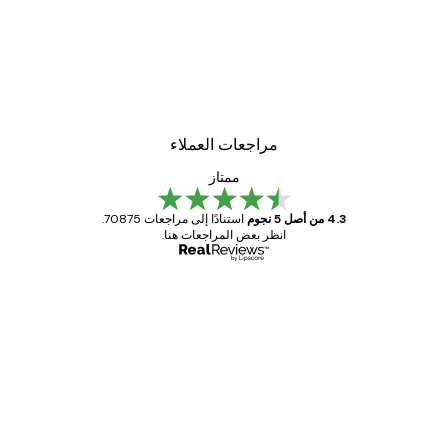
-30%*
لوحة صورة بحيرة سحرية
من ‏48.30 د.إ.‏
مراجعات العملاء
ممتاز
4.3 من أصل 5 نجوم
استنادًا إلى مراجعات 70875.
انظر بعض المراجعات هنا.
مشتري موثوق
اجعات
ملاء
Great item. Good quality.
4 يونيو
1 مايو
s C
Mary O