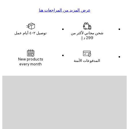
عرض المزيد من المراجعات هنا
شحن مجاني لأكثر من
توصيل ٢-٤ أيام عمل
New products
المدفوعات الآمنة
every month
يد الإلكتروني
إرسال