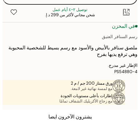
توصيل ٢-٤ أيام عمل
شحن مجاني لأكثر من ‏299 د.إ.‏
 المخزن
السنافر العتيق
 سنافر بالأبيض والأسود مع رسم بسيط للشخصية المحبوبة
ترفع يديها بفرح
ر غير مدرج.
PS5488
ورق ممتاز 200 جم / م 2
مع لمسة نهائية غير لامعة.
إطارات بأعلى مستويات الجودة
مع زجاج الأكريليك الشفاف تمامًا
يشترون الآخرون ايضا