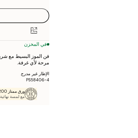
30x40 cm
40x50 cm
50x50 cm
في المخزن
50x70 cm
فن الموز البسيط مع شر
70x100 cm
مرحة لأي غرفة.
الإطار غير مدرج.
PS58406-4
ورق ممتاز 200 جم / م 2
مع لمسة نهائية 