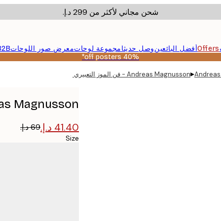
شحن مجاني لأكثر من ‏299 د.إ.‏
Offers
أفضل البائعين
وصل حديثا
مجموعة لوحات
معرض صور اللوحات
B2B
40% off posters*
▸
Andreas
Andreas Magnusson - فن الموز التعبيري بوستر
Andreas Magnusson - فن الموز ا
Size