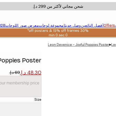
شحن مجاني لأكثر من ‏299 د.إ.‏
Offers
أفضل البائعين
وصل حديثا
مجموعة لوحات
معرض صور اللوحات
B2B
30% off posters & 15% off frames*
0 sec
0 min
صالحة
حتى:
▸
Leon Devenice - Joyful Poppies Poster
Le
2026-
08-
06
 Poppies Poster
your membership price
Size