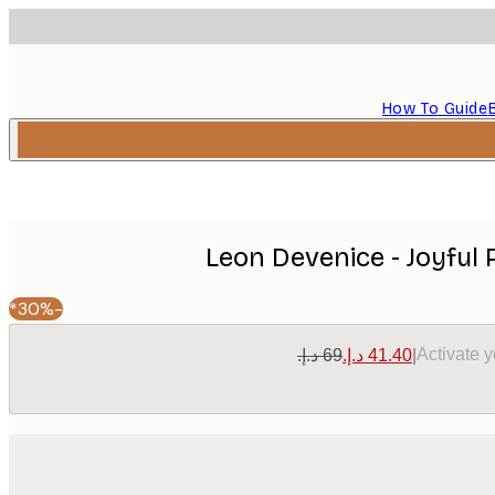
How To Guide
Leon Devenice - Joyful
-30%*
Activate 
|