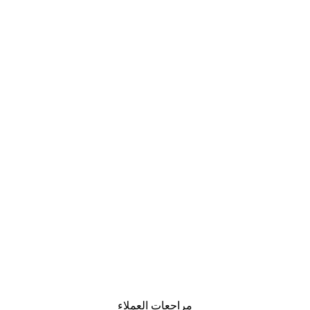
-30%*
 - Surrounded by Love Poster
من ‏48.30 د.إ.‏
مراجعات العملاء