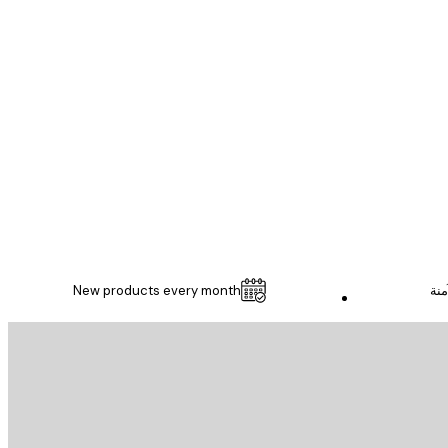
مشتري موثوق
...
1 مايو
Thomas C
منة
New products every month