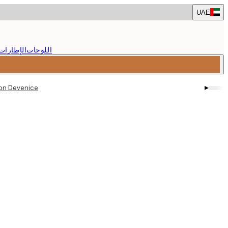
Skip
UAE
to
main
content.
اللوحات
الإطارات
▸
on Devenice