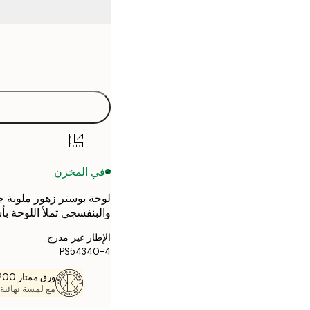
Frame
21x30 cm
options
30x40 cm
40x50 cm
50x70 cm
في المخزن
70x100 cm
لوحة بوستر زهور ملونة جمي
والبنفسجي تملأ اللوحة ب
الإطار غير مدرج.
PS54340-4
ورق ممتاز 200 جم / م 2
مع لمسة نهائية 