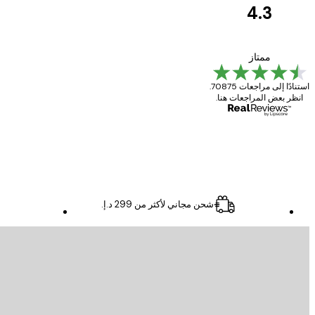
4.3
مراجعات
العملاء
Great item. Good quality.
ممتاز
استنادًا إلى مراجعات 70875.
انظر بعض المراجعات هنا.
4 يونيو
Mary O
شحن مجاني لأكثر من ‏299 د.إ.‏