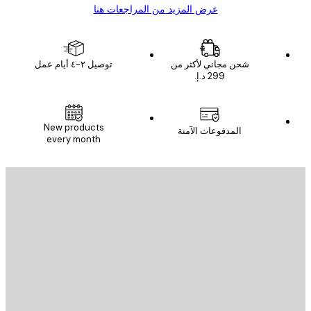
عرض المزيد من المراجعات هنا
شحن مجاني لأكثر من
توصيل ٢-٤ أيام عمل
New products
المدفوعات الآمنة
every month
يد الإلكتروني
إرسال