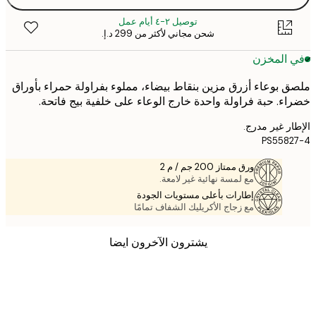
توصيل ٢-٤ أيام عمل
شحن مجاني لأكثر من ‏299 د.إ.‏
 المخزن
 بوعاء أزرق مزين بنقاط بيضاء، مملوء بفراولة حمراء بأوراق
ء. حبة فراولة واحدة خارج الوعاء على خلفية بيج فاتحة.
ر غير مدرج.
PS558
ورق ممتاز 200 جم / م 2
مع لمسة نهائية غير لامعة.
إطارات بأعلى مستويات الجودة
مع زجاج الأكريليك الشفاف تمامًا
يشترون الآخرون ايضا