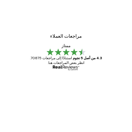
مراجعات العملاء
ممتاز
4.3 من أصل 5 نجوم
استنادًا إلى مراجعات 70875.
انظر بعض المراجعات هنا.
مشتري موثوق
اجعات
ملاء
Great item. Good quality.
4 يونيو
1 مايو
s C
Mary O