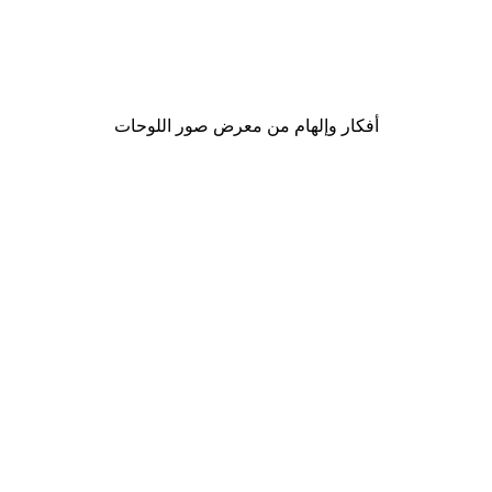
الزهور البرية ملصق
Andreas Magnusson - حصاد تفاح الخريف بوستر
من ‏48.30 د.إ.‏
أفكار وإلهام من معرض صور اللوحات