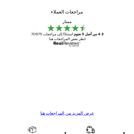
مراجعات العملاء
ممتاز
4.3 من أصل 5 نجوم
استنادًا إلى مراجعات 70875.
انظر بعض المراجعات هنا.
مشتري موثوق
اجعات
ملاء
Great item. Good quality.
4 يونيو
1 مايو
s C
Mary O
عرض المزيد من المراجعات هنا