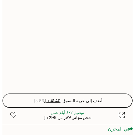
21x30 cm
30x40 cm
40x50 cm
50x70 cm
70x100 cm
Fra
optio
أضف إلى عربة التسوق
-
توصيل ٢-٤ أيام عمل
شحن مجاني لأكثر من ‏299 د.إ.‏
 المخزن