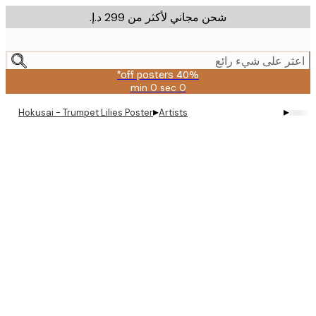
شحن مجاني لأكثر من ‏299 د.إ.‏
m
cont
ر على شيء رائع
40% off posters*
0 sec
0 min
صالحة
حتى:
▸
▸
Hokusai - Trumpet Lilies Poster
Artists
2026-
08-
09