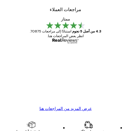
مراجعات العملاء
ممتاز
4.3 من أصل 5 نجوم
استنادًا إلى مراجعات 70875.
انظر بعض المراجعات هنا.
مشتري موثوق
اجعات
ملاء
Great item. Good quality.
4 يونيو
1 مايو
s C
Mary O
عرض المزيد من المراجعات هنا