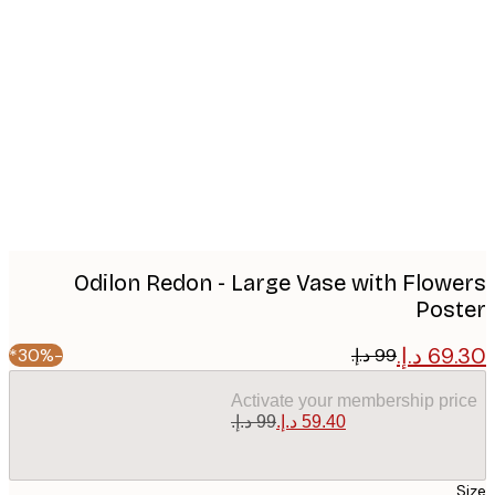
Produc
image
Odilon Redon - Large Vase with Flow
Pos
-30%*
Activate your membership pr