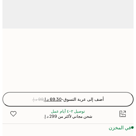
30x40 cm
50x70 cm
Fra
optio
أضف إلى عربة التسوق
-
توصيل ٢-٤ أيام عمل
شحن مجاني لأكثر من ‏299 د.إ.‏
 المخزن