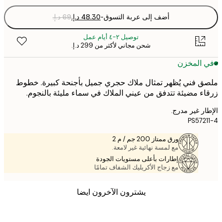
أضف إلى عربة التسوق
-
توصيل ٢-٤ أيام عمل
شحن مجاني لأكثر من ‏299 د.إ.‏
 المخزن
 فني يُظهر تمثال ملاك حجري جميل بأجنحة كبيرة. خطوط
ء مضيئة تتدفق من عيني الملاك في سماء مليئة بالنجوم.
ر غير مدرج.
PS572
ورق ممتاز 200 جم / م 2
مع لمسة نهائية غير لامعة.
إطارات بأعلى مستويات الجودة
مع زجاج الأكريليك الشفاف تمامًا
يشترون الآخرون ايضا