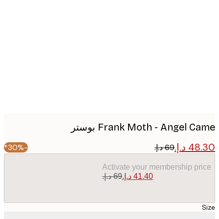
Produc
image
Frank Moth - Angel C بوستر
-30%*
Activate your membership pr