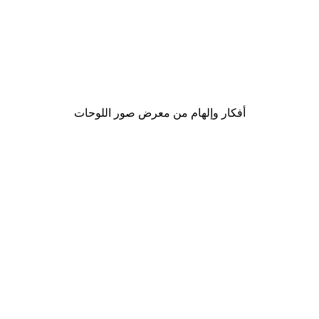
-30%*
لوحة صورة بحيرة سحرية
من ‏48.30 د.إ.‏
أفكار وإلهام من معرض صور اللوحات