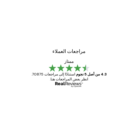
مراجعات العملاء
ممتاز
4.3 من أصل 5 نجوم
استنادًا إلى مراجعات 70875.
انظر بعض المراجعات هنا.
مشتري موثوق
اجعات
ملاء
Great item. Good quality.
4 يونيو
1 مايو