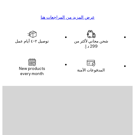
s C
Mary O
عرض المزيد من المراجعات هنا
شحن مجاني لأكثر من
توصيل ٢-٤ أيام عمل
New products
المدفوعات الآمنة
every month
يد الإلكتروني
إرسال