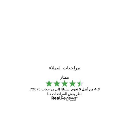
مراجعات العملاء
ممتاز
4.3 من أصل 5 نجوم
استنادًا إلى مراجعات 70875.
انظر بعض المراجعات هنا.
مشتري موثوق
اجعات
ملاء
Great item. Good quality.