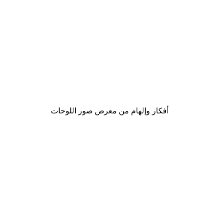
-30%*
Autumn Trees Poster
من ‏48.30 د.إ.‏
أفكار وإلهام من معرض صور اللوحات