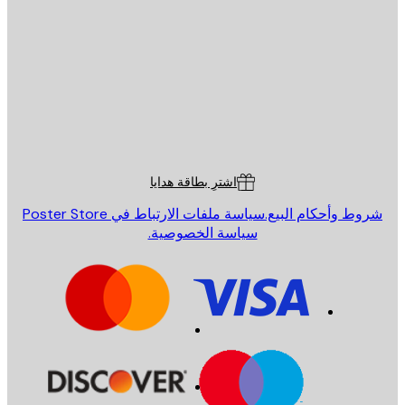
يد الإلكتروني
إرسال
St
Poster St
ة العملاء
اشترِ بطاقة هدايا
روط وأحكام البيع.
سياسة ملفات الارتباط في Poster Store
سياسة الخصوصية.