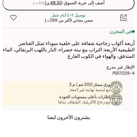
أضف إلى عربة التسوق
-
توصيل ٢-٤ أيام عمل
شحن مجاني لأكثر من ‏299 د.إ.‏
 المخزن
ة أكواب زجاجية شفافة على خلفية سوداء تمثل العناصر
يعية الأربعة: التراب مع نبتة خضراء، النار باللهب البرتقالي، الماء
دفق، والهواء في الكوب الفارغ
ر غير مدرج.
PS5702
ورق ممتاز 200 جم / م 2
مع لمسة نهائية غير لامعة.
إطارات بأعلى مستويات الجودة
مع زجاج الأكريليك الشفاف تمامًا
يشترون الآخرون ايضا