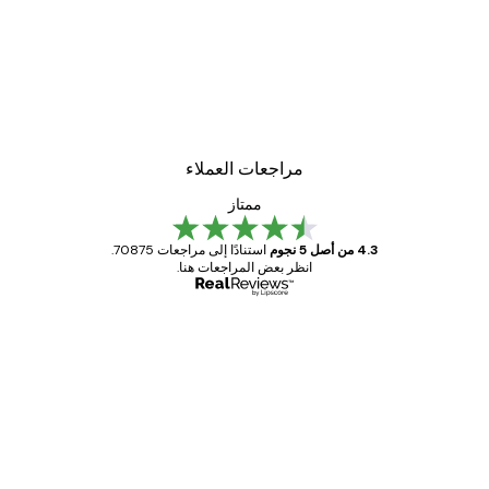
-30%*
لوحة صورة بحيرة سحرية
من ‏48.30 د.إ.‏
مراجعات العملاء
ممتاز
4.3 من أصل 5 نجوم
استنادًا إلى مراجعات 70875.
انظر بعض المراجعات هنا.
مشتري موثوق
اجعات
ملاء
Great item. Good quality.
4 يونيو
1 مايو
s C
Mary O