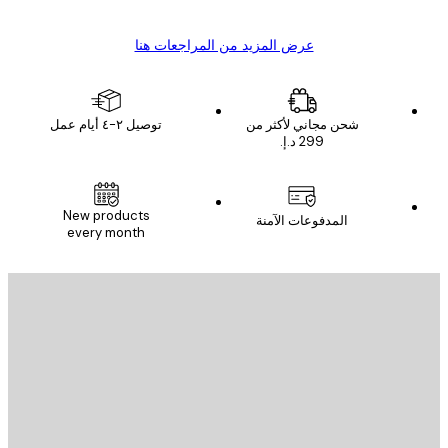
عرض المزيد من المراجعات هنا
شحن مجاني لأكثر من
توصيل ٢-٤ أيام عمل
New products
المدفوعات الآمنة
every month
يد الإلكتروني
إرسال