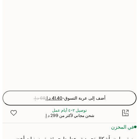
30x40 cm
40x50 cm
50x70 cm
70x100 cm
Fra
optio
أضف إلى عربة التسوق
-
توصيل ٢-٤ أيام عمل
شحن مجاني لأكثر من ‏299 د.إ.‏
 المخزن
ر ملون بأشكال تجريدية وخطوط جريئة. يتميز بنبات أخضر،