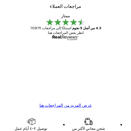
مراجعات العملاء
ممتاز
4.3 من أصل 5 نجوم
استنادًا إلى مراجعات 70875.
انظر بعض المراجعات هنا.
مشتري موثوق
اجعات
ملاء
Great item. Good quality.
4 يونيو
1 مايو
s C
Mary O
عرض المزيد من المراجعات هنا
شحن مجاني لأكثر من
توصيل ٢-٤ أيام عمل