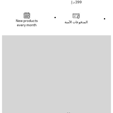
New products
المدفوعات الآمنة
every month
يد الإلكتروني
إرسال
St
Poster St
ة العملاء