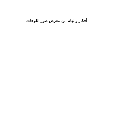
من ‏41.40 د.إ.‏
أفكار وإلهام من معرض صور اللوحات