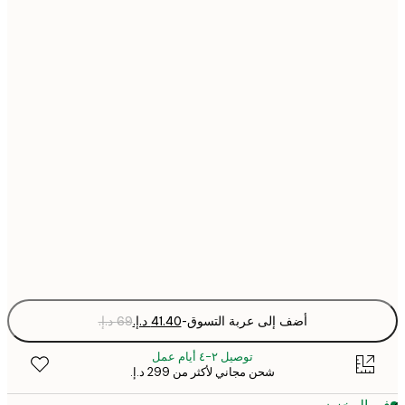
30x40 cm
40x50 cm
50x50 cm
50x70 cm
70x100 cm
Fra
optio
أضف إلى عربة التسوق
-
توصيل ٢-٤ أيام عمل
شحن مجاني لأكثر من ‏299 د.إ.‏