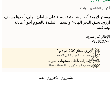
 المخزن
خ الشاطئ الهادئة
ر لأربعة أكواخ شاطئية بيضاء على شاطئ رملي، أحدها بسقف
. يخلق البحر الهادئ والسماء الملبدة بالغيوم أجواءً هادئة
نة.
ر غير مدرج.
PS5620
ورق ممتاز 200 جم / م 2
مع لمسة نهائية غير لامعة.
إطارات بأعلى مستويات الجودة
مع زجاج الأكريليك الشفاف تمامًا
يشترون الآخرون ايضا