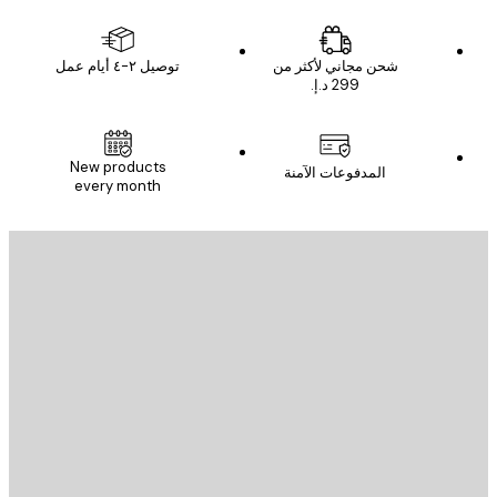
شحن مجاني لأكثر من
توصيل ٢-٤ أيام عمل
New products
المدفوعات الآمنة
every month
يد الإلكتروني
إرسال
St