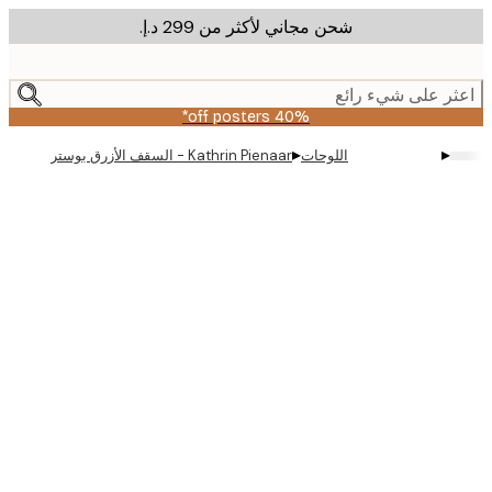
شحن مجاني لأكثر من ‏299 د.إ.‏
m
cont
ر على شيء رائع
40% off posters*
▸
▸
اللوحات
Kathrin Pienaar - السقف الأزرق بوستر
Produc