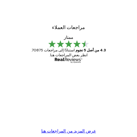
مراجعات العملاء
ممتاز
4.3 من أصل 5 نجوم
استنادًا إلى مراجعات 70875.
انظر بعض المراجعات هنا.
مشتري موثوق
اجعات
ملاء
Great item. Good quality.
4 يونيو
1 مايو
s C
Mary O
عرض المزيد من المراجعات هنا