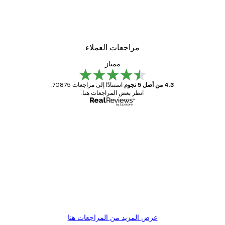
لوحة صورة بحيرة سحرية
من ‏48.30 د.إ.‏
مراجعات العملاء
ممتاز
4.3 من أصل 5 نجوم
استنادًا إلى مراجعات 70875.
انظر بعض المراجعات هنا.
مشتري موثوق
اجعات
ملاء
Great item. Good quality.
4 يونيو
1 مايو
s C
Mary O
عرض المزيد من المراجعات هنا