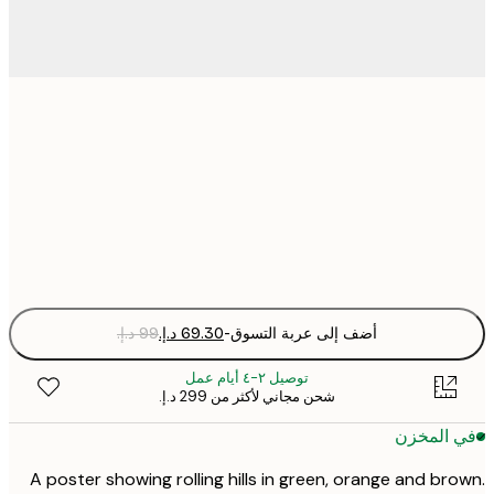
30x40 cm
50x70 cm
Fra
optio
أضف إلى عربة التسوق
-
توصيل ٢-٤ أيام عمل
شحن مجاني لأكثر من ‏299 د.إ.‏
 المخزن
A poster showing rolling hills in green, orange and br