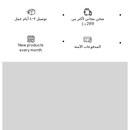
شحن مجاني لأكثر من
توصيل ٢-٤ أيام عمل
New products
المدفوعات الآمنة
every month
يد الإلكتروني
إرسال
St