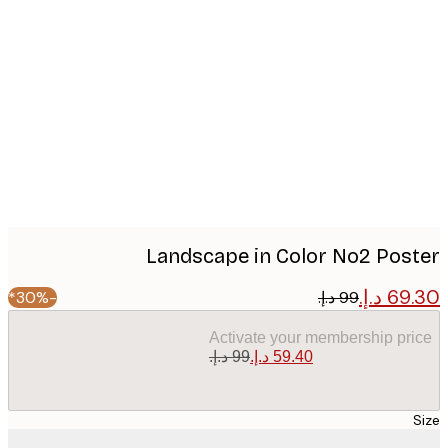
Produc
image
Landscape in Color No2 Pos
-30%*
Activate your membership pr