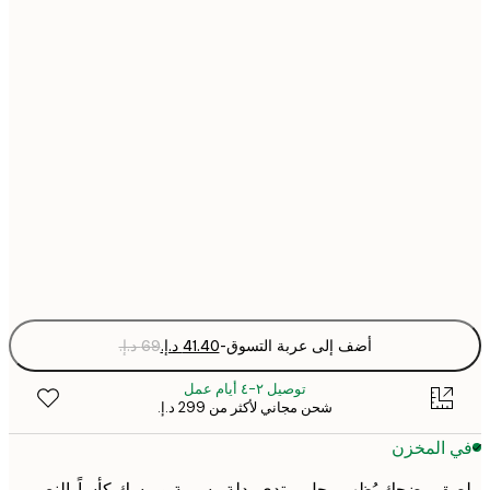
30x40 cm
40x50 cm
50x70 cm
70x100 cm
Fra
optio
أضف إلى عربة التسوق
-
توصيل ٢-٤ أيام عمل
شحن مجاني لأكثر من ‏299 د.إ.‏
 المخزن
 مضحك يُظهر رجل يرتدي بدلة رسمية ويمسك كأساً. النص