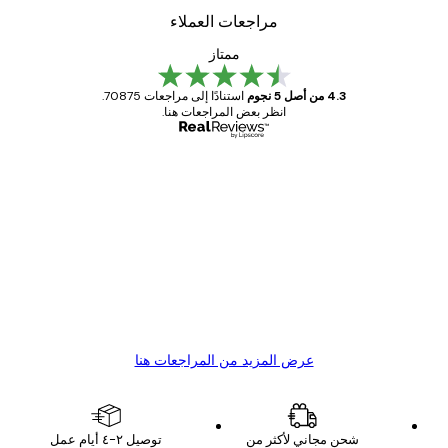
مراجعات العملاء
ممتاز
4.3 من أصل 5 نجوم
استنادًا إلى مراجعات 70875.
انظر بعض المراجعات هنا.
مشتري موثوق
اجعات
ملاء
Great item. Good quality.
4 يونيو
1 مايو
s C
Mary O
عرض المزيد من المراجعات هنا
شحن مجاني لأكثر من
توصيل ٢-٤ أيام عمل