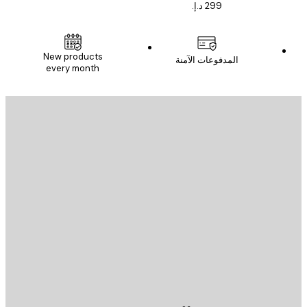
New products
المدفوعات الآمنة
every month
يد الإلكتروني
إرسال
St
Poster St
ة العملاء