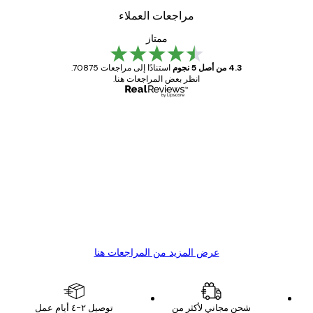
مراجعات العملاء
ممتاز
4.3 من أصل 5 نجوم
استنادًا إلى مراجعات 70875.
انظر بعض المراجعات هنا.
مشتري موثوق
اجعات
ملاء
Great item. Good quality.
4 يونيو
1 مايو
s C
Mary O
عرض المزيد من المراجعات هنا
شحن مجاني لأكثر من
توصيل ٢-٤ أيام عمل