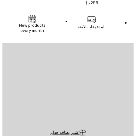
New products
المدفوعات الآمنة
every month
يد الإلكتروني
إرسال
St
Poster St
ة العملاء
اشترِ بطاقة هدايا