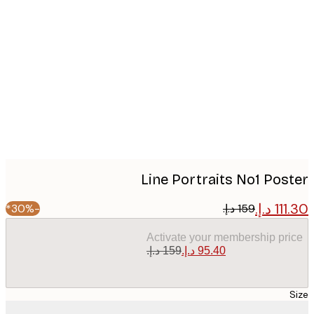
Produc
image
Line Portraits No1 Pos
-30%*
Activate your membership pr