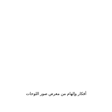
-30%*
لوحة صورة بحيرة سحرية
من ‏48.30 د.إ.‏
أفكار وإلهام من معرض صور اللوحات