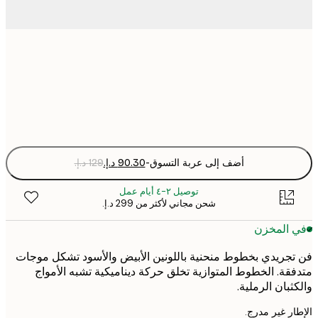
50x50 cm
Fra
optio
أضف إلى عربة التسوق
-
توصيل ٢-٤ أيام عمل
شحن مجاني لأكثر من ‏299 د.إ.‏
 المخزن
جريدي بخطوط منحنية باللونين الأبيض والأسود تشكل موجات
قة. الخطوط المتوازية تخلق حركة ديناميكية تشبه الأمواج
ثبان الرملية.
ر غير مدرج.