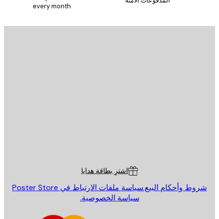
المدفوعات الآمنة
every month
يد الإلكتروني
إرسال
St
Poster St
ة العملاء
اشترِ بطاقة هدايا
روط وأحكام البيع.
سياسة ملفات الارتباط في Poster Store
سياسة الخصوصية.