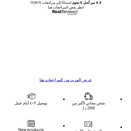
4.3 من أصل 5 نجوم
استنادًا إلى مراجعات 70875.
انظر بعض المراجعات هنا.
مشتري موثوق
اجعات
ملاء
Great item. Good quality.
4 يونيو
1 مايو
s C
Mary O
عرض المزيد من المراجعات هنا
شحن مجاني لأكثر من
توصيل ٢-٤ أيام عمل
New products