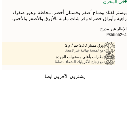
 المخزن
ر لفتاة بوشاح أصفر وفستان أخضر، محاطة بزهور صفراء
ة وأوراق خضراء وفراشات ملونة بالأزرق والأصفر والأحمر.
ر غير مدرج.
PS555
ورق ممتاز 200 جم / م 2
مع لمسة نهائية غير لامعة.
إطارات بأعلى مستويات الجودة
مع زجاج الأكريليك الشفاف تمامًا
يشترون الآخرون ايضا