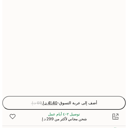
30x40 cm
40x50 cm
50x50 cm
50x70 cm
70x100 cm
Fra
optio
أضف إلى عربة التسوق
-
توصيل ٢-٤ أيام عمل
شحن مجاني لأكثر من ‏299 د.إ.‏