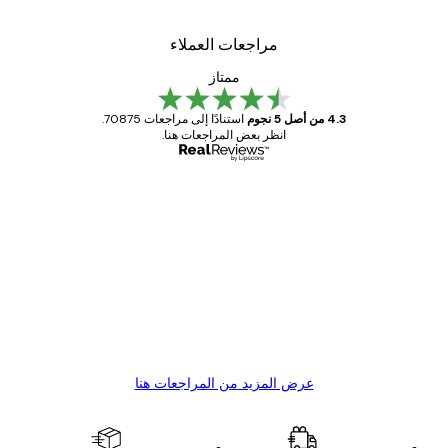
مراجعات العملاء
ممتاز
4.3 من أصل 5 نجوم
استنادًا إلى مراجعات 70875.
انظر بعض المراجعات هنا.
مشتري موثوق
اجعات
ملاء
Great item. Good quality.
4 يونيو
1 مايو
s C
Mary O
عرض المزيد من المراجعات هنا