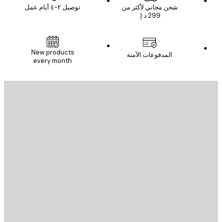
شحن مجاني لأكثر من
توصيل ٢-٤ أيام عمل
New products
المدفوعات الآمنة
every month
يد الإلكتروني
إرسال
St
Poster St
ة العملاء