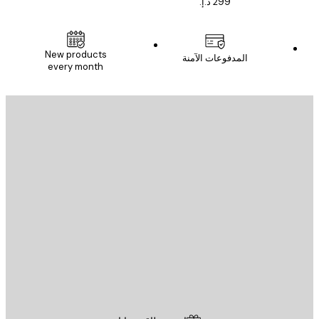
New products
المدفوعات الآمنة
every month
يد الإلكتروني
إرسال
St
Poster St
ة العملاء