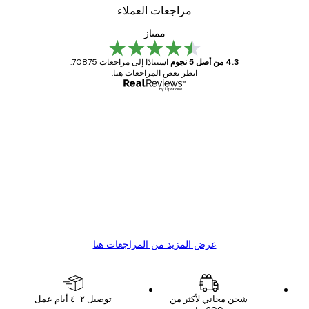
مراجعات العملاء
ممتاز
4.3 من أصل 5 نجوم
استنادًا إلى مراجعات 70875.
انظر بعض المراجعات هنا.
مشتري موثوق
اجعات
ملاء
Great item. Good quality.
4 يونيو
1 مايو
s C
Mary O
عرض المزيد من المراجعات هنا
شحن مجاني لأكثر من
توصيل ٢-٤ أيام عمل