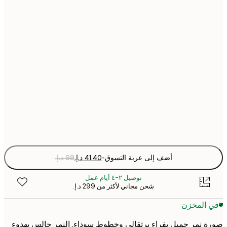
30x40 cm
40x50 cm
50x70 cm
70x100 cm
Fra
optio
أضف إلى عربة التسوق
-
توصيل ٢-٤ أيام عمل
شحن مجاني لأكثر من ‏299 د.إ.‏
 المخزن
 نمر جميل بفراء برتقالي وخطوط سوداء. النمر جالس بهدوء