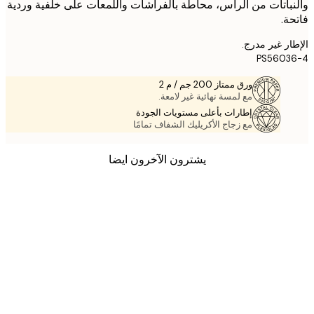
باتات من الرأس، محاطة بالفراشات واللمعات على خلفية وردية
ة.
ر غير مدرج.
PS5603
ورق ممتاز 200 جم / م 2
مع لمسة نهائية غير لامعة.
إطارات بأعلى مستويات الجودة
مع زجاج الأكريليك الشفاف تمامًا
يشترون الآخرون ايضا