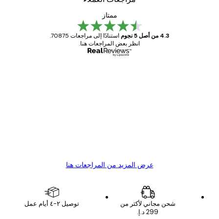
ممتاز
4.3 من أصل 5 نجوم
استنادًا إلى مراجعات 70875.
انظر بعض المراجعات هنا.
مشتري موثوق
اجعات
ملاء
Great item. Good quality.
4 يونيو
1 مايو
s C
Mary O
عرض المزيد من المراجعات هنا
شحن مجاني لأكثر من
توصيل ٢-٤ أيام عمل