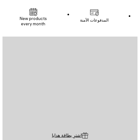
New products
المدفوعات الآمنة
every month
يد الإلكتروني
إرسال
St
Poster St
ة العملاء
اشترِ بطاقة هدايا