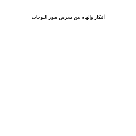
من ‏48.30 د.إ.‏
أفكار وإلهام من معرض صور اللوحات