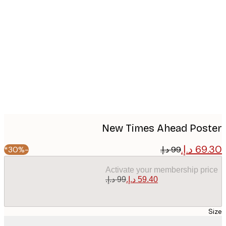
Produc
image
New Times Ahead Pos
-30%*
Activate your membership pr