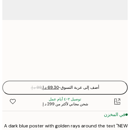
30x40 cm
50x70 cm
Fra
optio
أضف إلى عربة التسوق
-
توصيل ٢-٤ أيام عمل
شحن مجاني لأكثر من ‏299 د.إ.‏
 المخزن
A dark blue poster with golden rays around the text 