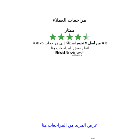
مراجعات العملاء
ممتاز
4.3 من أصل 5 نجوم
استنادًا إلى مراجعات 70875.
انظر بعض المراجعات هنا.
مشتري موثوق
اجعات
ملاء
Great item. Good quality.
4 يونيو
1 مايو
s C
Mary O
عرض المزيد من المراجعات هنا