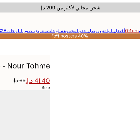
شحن مجاني لأكثر من ‏299 د.إ.‏
Offers
أفضل البائعين
وصل حديثا
مجموعة لوحات
معرض صور اللوحات
B2B
40% off posters*
Nour Tohme - حركات رقص ديناميكية بوستر
Size