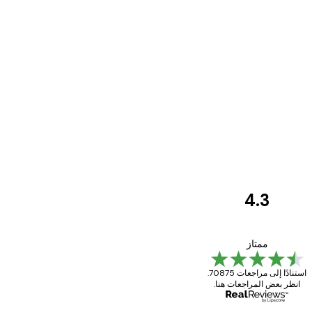
4.3
مراجعات
العملاء
Great item. Good quality.
ممتاز
استنادًا إلى مراجعات 70875.
انظر بعض المراجعات هنا.
4 يونيو
Mary O