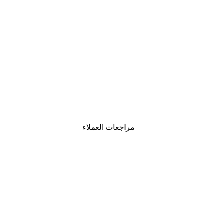
-40%*
Chanel Elegance بوستر
من ‏41.40 د.إ.‏
مراجعات العملاء