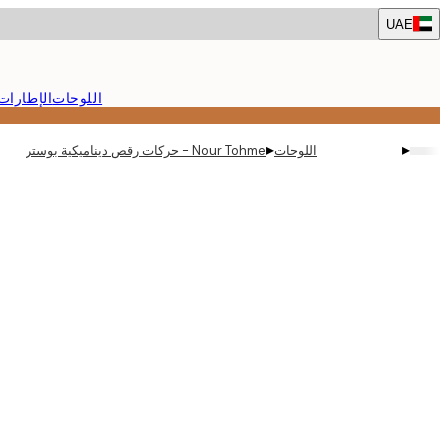
Skip
UAE
to
main
content.
اللوحات
الإطارات
▸
▸
اللوحات
Nour Tohme - حركات رقص ديناميكية بوستر