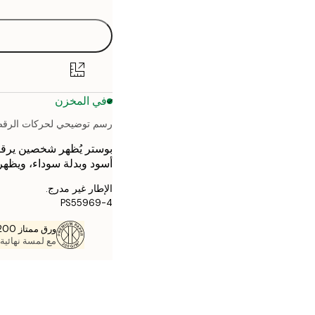
30x40 cm
40x50 cm
50x70 cm
في المخزن
70x100 cm
رسم توضيحي لحركات الرق
أسود وبدلة سوداء، ويظ
الإطار غير مدرج.
PS55969-4
ورق ممتاز 200 جم / م 2
مع لمسة نهائية 