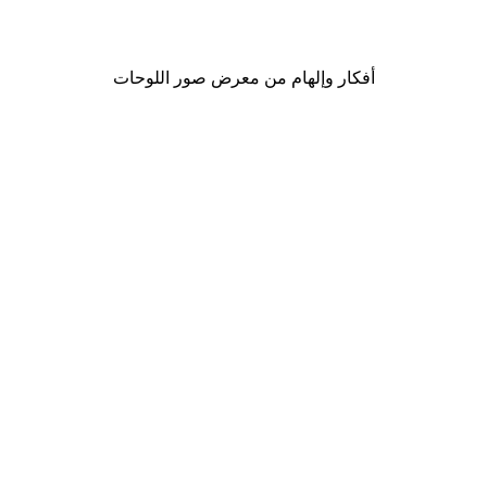
من ‏48.30 د.إ.‏
أفكار وإلهام من معرض صور اللوحات