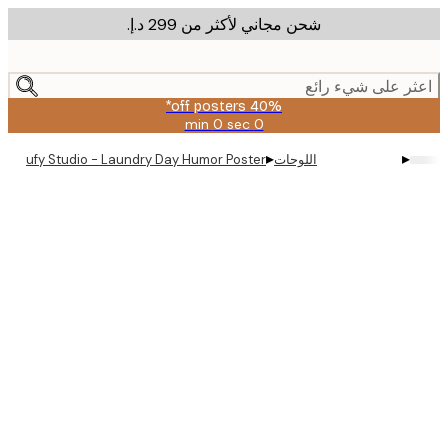
شحن مجاني لأكثر من ‏299 د.إ.‏
m
cont
ر على شيء رائع
40% off posters*
0 sec
0 min
صالحة
حتى:
▸
▸
اللوحات
Pictufy Studio - Laundry Day Humor Poster
2026-
08-
09