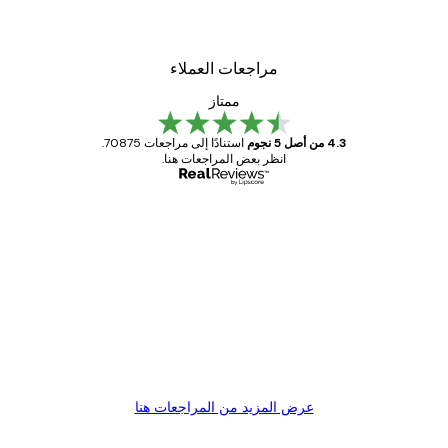
مراجعات العملاء
ممتاز
4.3 من أصل 5 نجوم
استنادًا إلى مراجعات 70875.
انظر بعض المراجعات هنا.
مشتري موثوق
اجعات
ملاء
Great item. Good quality.
4 يونيو
1 مايو
s C
Mary O
عرض المزيد من المراجعات هنا