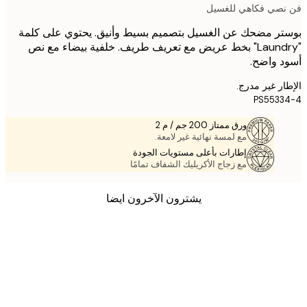
صي فكاهي للغسيل
ر مضحك عن الغسيل بتصميم بسيط وأنيق. يحتوي على كلمة
"Laundry" بخط عريض مع تعريف طريف. خلفية بيضاء مع نص
 واضح.
ر غير مدرج.
PS553
ورق ممتاز 200 جم / م 2
مع لمسة نهائية غير لامعة.
إطارات بأعلى مستويات الجودة
مع زجاج الأكريليك الشفاف تمامًا
يشترون الآخرون ايضا