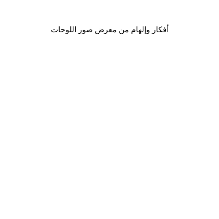
من ‏41.40 د.إ.‏
أفكار وإلهام من معرض صور اللوحات