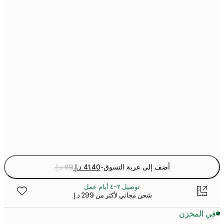
21x30 cm
30x40 cm
40x50 cm
50x70 cm
70x100 cm
Fra
optio
أضف إلى عربة التسوق
-
توصيل ٢-٤ أيام عمل
شحن مجاني لأكثر من ‏299 د.إ.‏
 المخزن