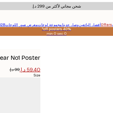
شحن مجاني لأكثر من ‏299 د.إ.‏
Offers
أفضل البائعين
وصل حديثا
مجموعة لوحات
معرض صور اللوحات
B2B
40% off posters*
0 sec
0 min
صالحة
حتى:
2026-
08-
09
ar No1 Poster
Size