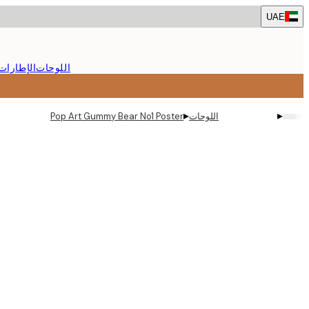
Skip
UAE
to
main
content.
اللوحات
الإطارات
▸
▸
اللوحات
Pop Art Gummy Bear No1 Poster