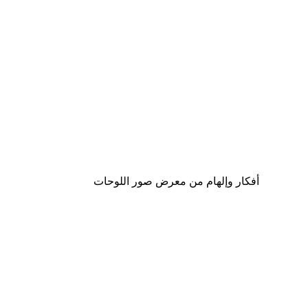
-40%*
Gucci موضة بوستر
من ‏41.40 د.إ.‏
أفكار وإلهام من معرض صور اللوحات