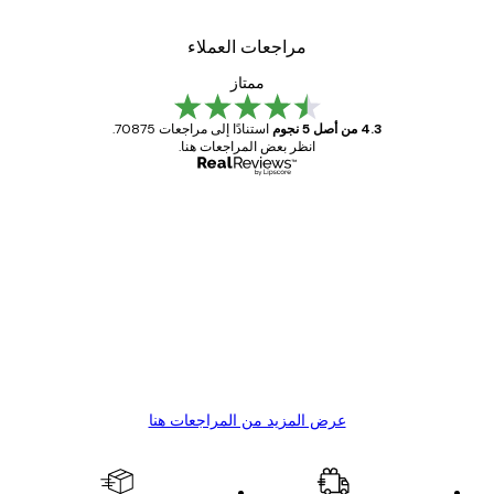
مراجعات العملاء
ممتاز
4.3 من أصل 5 نجوم
استنادًا إلى مراجعات 70875.
انظر بعض المراجعات هنا.
مشتري موثوق
اجعات
ملاء
Great item. Good quality.
4 يونيو
1 مايو
s C
Mary O
عرض المزيد من المراجعات هنا