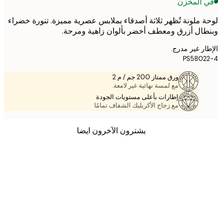
 المخزن
 ملونة تُظهر ثلاثة أصدقاء بملابس عصرية مميزة. تنورة خضراء
ال أزرق ومعطف أخضر بألوان زاهية ومرحة.
ر غير مدرج.
PS580
ورق ممتاز 200 جم / م 2
مع لمسة نهائية غير لامعة.
إطارات بأعلى مستويات الجودة
مع زجاج الأكريليك الشفاف تمامًا
يشترون الآخرون ايضا