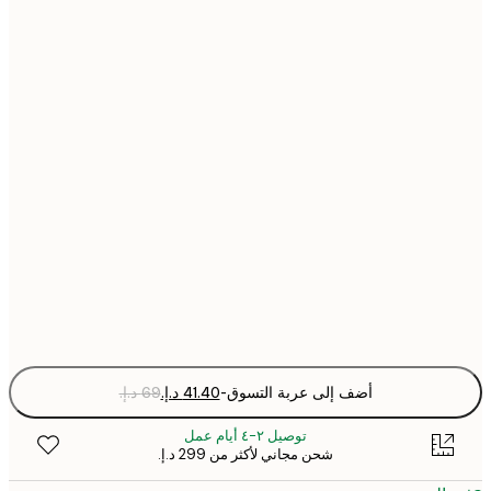
21x30 cm
30x40 cm
40x50 cm
50x70 cm
70x100 cm
Fra
optio
أضف إلى عربة التسوق
-
توصيل ٢-٤ أيام عمل
شحن مجاني لأكثر من ‏299 د.إ.‏