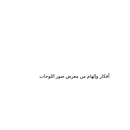
-40%*
موضة الشارع بوستر
من ‏41.40 د.إ.‏
أفكار وإلهام من معرض صور اللوحات