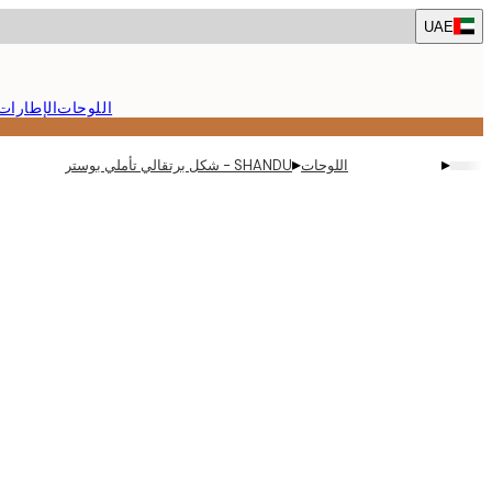
Skip
UAE
to
main
content.
اللوحات
الإطارات
▸
▸
اللوحات
SHANDU - شكل برتقالي تأملي بوستر