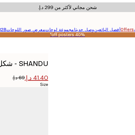
شحن مجاني لأكثر من ‏299 د.إ.‏
Offers
أفضل البائعين
وصل حديثا
مجموعة لوحات
معرض صور اللوحات
B2B
40% off posters*
SHANDU - شكل برتقالي تأملي بوستر
Size