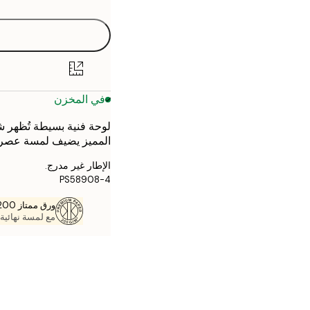
30x40 cm
50x70 cm
70x100 cm
في المخزن
لوحة فنية بسيطة تُظهر شخ
المميز يضيف لمسة عصرية
الإطار غير مدرج.
PS58908-4
ورق ممتاز 200 جم / م 2
مع لمسة نهائية 