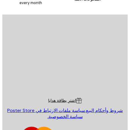
every month
يد الإلكتروني
إرسال
St
Poster St
ة العملاء
اشترِ بطاقة هدايا
روط وأحكام البيع.
سياسة ملفات الارتباط في Poster Store
سياسة الخصوصية.