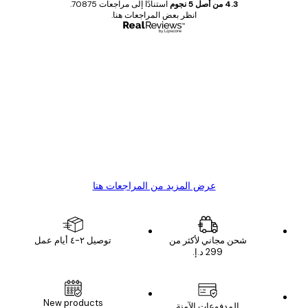
4.3 من أصل 5 نجوم
استنادًا إلى مراجعات 70875.
انظر بعض المراجعات هنا.
مشتري موثوق
اجعات
ملاء
Great item. Good quality.
4 يونيو
1 مايو
s C
Mary O
عرض المزيد من المراجعات هنا
شحن مجاني لأكثر من
توصيل ٢-٤ أيام عمل
New products
المدفوعات الآمنة