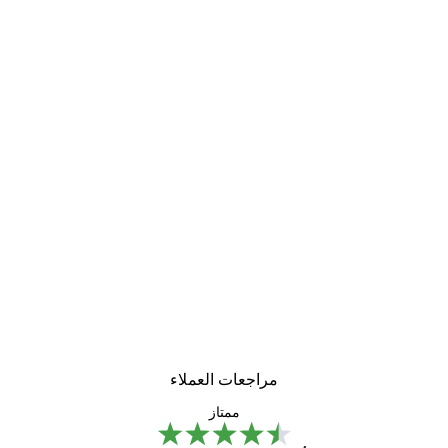
-30%*
لوحة صورة بحيرة سحرية
من ‏48.30 د.إ.‏
مراجعات العملاء
ممتاز