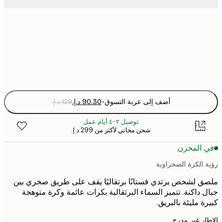
50x50 cm
Fra
optio
أضف إلى عربة التسوق
-
توصيل ٢-٤ أيام عمل
شحن مجاني لأكثر من ‏299 د.إ.‏
 المخزن
 الكرة الصحراوية
 لشخص يرتدي فستانًا برتقاليًا يقف على طريق صخري بين
 داكنة. تتميز السماء البرتقالية بكرات عائمة وكرة متوهجة
ة مليئة بالبريق.
ر غير مدرج.