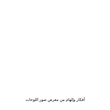
-30%*
Gucci موضة بوستر
من ‏48.30 د.إ.‏
أفكار وإلهام من معرض صور اللوحات