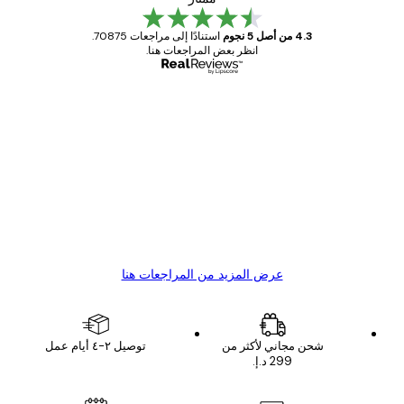
4.3 من أصل 5 نجوم
استنادًا إلى مراجعات 70875.
انظر بعض المراجعات هنا.
مشتري موثوق
اجعات
ملاء
Great item. Good quality.
4 يونيو
1 مايو
s C
Mary O
عرض المزيد من المراجعات هنا
شحن مجاني لأكثر من
توصيل ٢-٤ أيام عمل