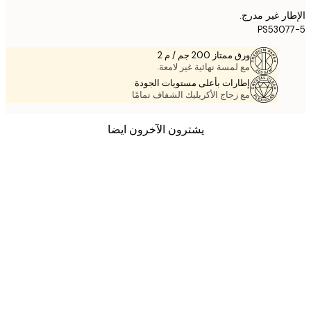
ر غير مدرج.
PS530
ورق ممتاز 200 جم / م 2
مع لمسة نهائية غير لامعة.
إطارات بأعلى مستويات الجودة
مع زجاج الأكريليك الشفاف تمامًا
يشترون الآخرون ايضا