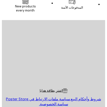
New products
المدفوعات الآمنة
every month
يد الإلكتروني
إرسال
St
Poster St
ة العملاء
اشترِ بطاقة هدايا
روط وأحكام البيع.
سياسة ملفات الارتباط في Poster Store
سياسة الخصوصية.