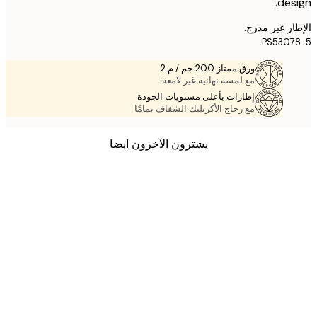
des
ر غير مدرج.
PS530
ورق ممتاز 200 جم / م 2
مع لمسة نهائية غير لامعة.
إطارات بأعلى مستويات الجودة
مع زجاج الأكريليك الشفاف تمامًا
يشترون الآخرون ايضا