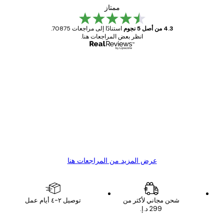
ممتاز
4.3 من أصل 5 نجوم
استنادًا إلى مراجعات 70875.
انظر بعض المراجعات هنا.
مشتري موثوق
اجعات
ملاء
Great item. Good quality.
4 يونيو
1 مايو
s C
Mary O
عرض المزيد من المراجعات هنا
شحن مجاني لأكثر من
توصيل ٢-٤ أيام عمل