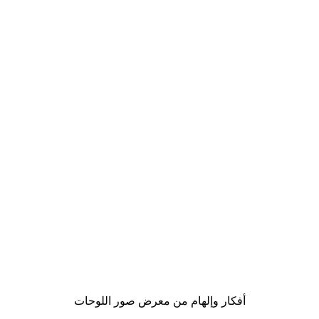
-40%*
Gucci موضة بوستر
من ‏41.40 د.إ.‏
أفكار وإلهام من معرض صور اللوحات