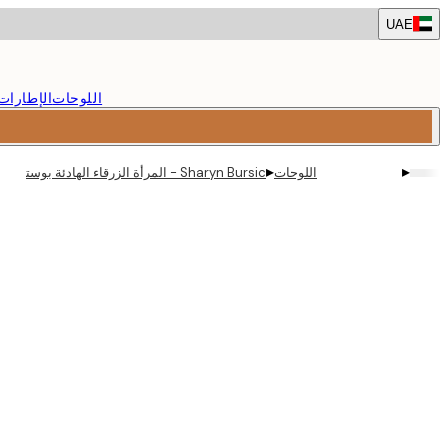
Skip
UAE
to
main
content.
اللوحات
الإطارات
▸
▸
اللوحات
Sharyn Bursic - المرأة الزرقاء الهادئة بوستر