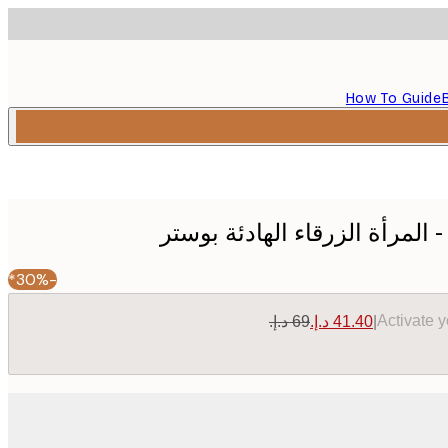
How To Guide
-30%*
Activate 
|