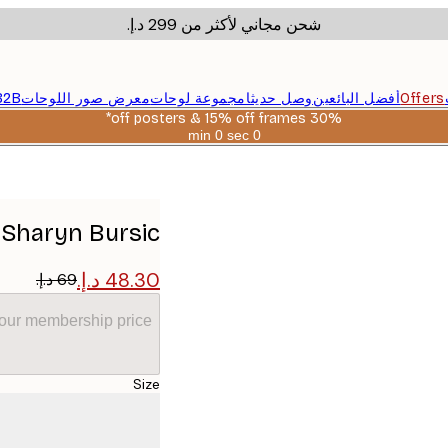
شحن مجاني لأكثر من ‏299 د.إ.‏
Offers
أفضل البائعين
وصل حديثا
مجموعة لوحات
معرض صور اللوحات
B2B
30% off posters & 15% off frames*
0 sec
0 min
صالحة
حتى:
2026-
08-
06
Sharyn Bursic - المرأة الزرقاء الهادئة بوستر
your membership price
Size