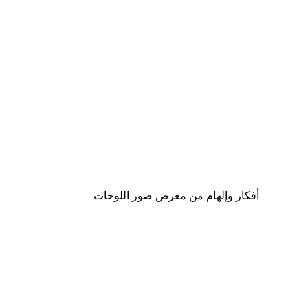
-30%*
لوحة صورة بحيرة سحرية
من ‏48.30 د.إ.‏
أفكار وإلهام من معرض صور اللوحات