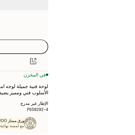
Frame
21x30 cm
options
30x40 cm
40x50 cm
50x70 cm
في المخزن
70x100 cm
لوحة فنية جميلة لوجه امر
الأسلوب فني ومميز يضيف
الإطار غير مدرج.
PS58292-4
ورق ممتاز 200 جم / م 2
مع لمسة نهائية 