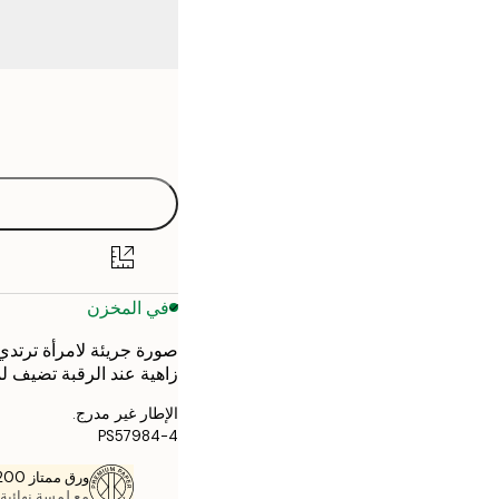
Frame
21x30 cm
options
30x40 cm
40x50 cm
50x70 cm
في المخزن
70x100 cm
صورة جريئة لامرأة ترتدي
زاهية عند الرقبة تضيف ل
الإطار غير مدرج.
PS57984-4
ورق ممتاز 200 جم / م 2
مع لمسة نهائية 