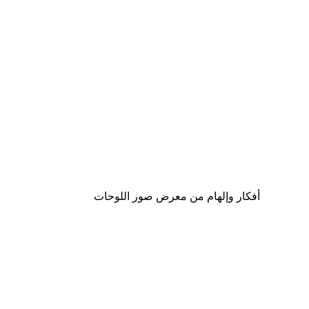
-30%*
لوحة صورة بحيرة سحرية
من ‏48.30 د.إ.‏
أفكار وإلهام من معرض صور اللوحات