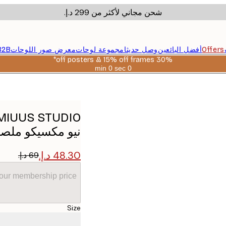
شحن مجاني لأكثر من ‏299 د.إ.‏
Offers
أفضل البائعين
وصل حديثا
مجموعة لوحات
معرض صور اللوحات
B2B
30% off posters & 15% off frames*
0 sec
0 min
صالحة
حتى:
2026-
08-
06
نيو مكسيكو ملص
your membership price
Size