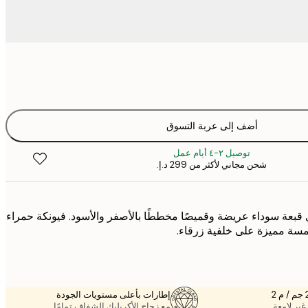
أضف إلى عربة التسوق
توصيل ٢-٤ أيام عمل
شحن مجاني لأكثر من ‏299 د.إ.‏
 قبعة سوداء عريضة وقميصًا مخططًا بالأصفر والأسود. فيونكة حمراء
مسة مميزة على خلفية زرقاء.
إطارات بأعلى مستويات الجودة
غير لامعة.
مع زجاج الأكريليك الشفاف تمامًا