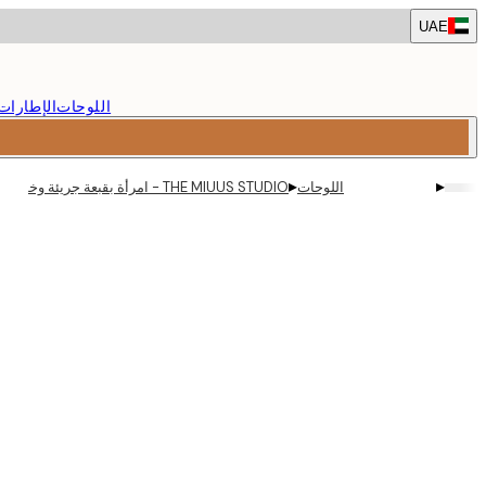
Skip
UAE
to
main
content.
اللوحات
الإطارات
▸
▸
اللوحات
THE MIUUS STUDIO - امرأة بقبعة جريئة وخطوط بأسلوب نيو مكسيكو ملصق