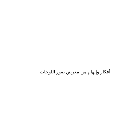
-40%*
لوحة صورة بحيرة سحرية
من ‏41.40 د.إ.‏
أفكار وإلهام من معرض صور اللوحات