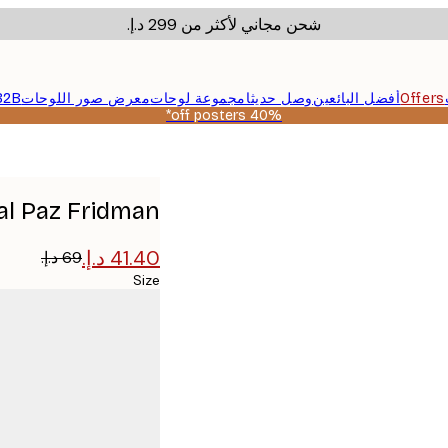
شحن مجاني لأكثر من ‏299 د.إ.‏
Offers
أفضل البائعين
وصل حديثا
مجموعة لوحات
معرض صور اللوحات
B2B
40% off posters*
Tal Paz Fridman - ملعب أزرق فارغ م
Size