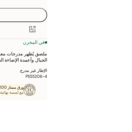
30x40 cm
40x50 cm
50x70 cm
في المخزن
70x100 cm
ملصق يُظهر مدرجات معد
الجبال وأعمدة الإضاءة ا
الإطار غير مدرج.
PS55206-4
ورق ممتاز 200 جم / م 2
مع لمسة نهائية 