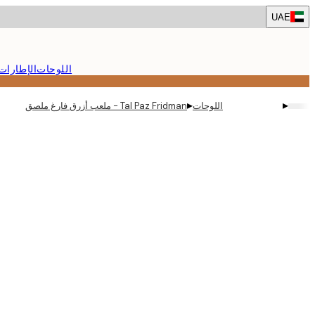
Skip
UAE
to
main
content.
اللوحات
الإطارات
▸
▸
اللوحات
Tal Paz Fridman - ملعب أزرق فارغ ملصق