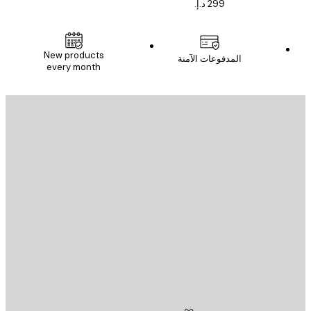
New products
المدفوعات الآمنة
every month
يد الإلكتروني
إرسال
St
Poster St
ة العملاء