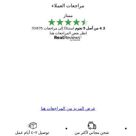
مراجعات العملاء
ممتاز
4.3 من أصل 5 نجوم
استنادًا إلى مراجعات 70875.
انظر بعض المراجعات هنا.
مشتري موثوق
اجعات
ملاء
Great item. Good quality.
4 يونيو
1 مايو
s C
Mary O
عرض المزيد من المراجعات هنا
شحن مجاني لأكثر من
توصيل ٢-٤ أيام عمل