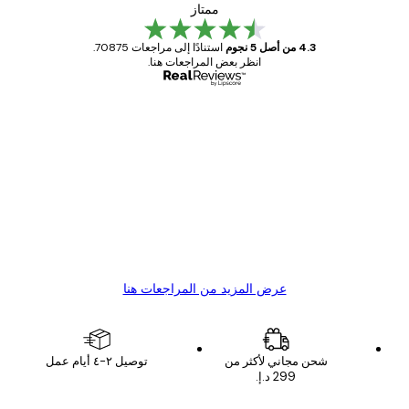
ممتاز
4.3 من أصل 5 نجوم
استنادًا إلى مراجعات 70875.
انظر بعض المراجعات هنا.
مشتري موثوق
اجعات
ملاء
Great item. Good quality.
4 يونيو
1 مايو
s C
Mary O
عرض المزيد من المراجعات هنا
شحن مجاني لأكثر من
توصيل ٢-٤ أيام عمل