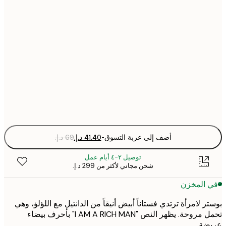
30x40 cm
50x70 cm
70x100 cm
Fra
optio
أضف إلى عربة التسوق
-
توصيل ٢-٤ أيام عمل
شحن مجاني لأكثر من ‏299 د.إ.‏
 المخزن
ر لامرأة ترتدي فستاناً أبيض أنيقاً من الدانتيل مع اللؤلؤ، وهي
تحمل مروحة. يظهر النص "I AM A RICH MAN" بأحرف بيضاء
ضة.