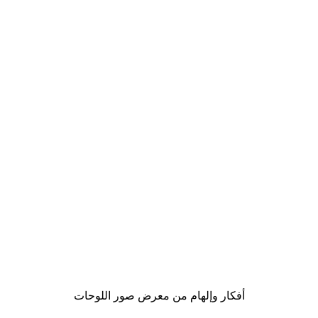
-40%*
لوحة صورة بحيرة سحرية
من ‏41.40 د.إ.‏
أفكار وإلهام من معرض صور اللوحات