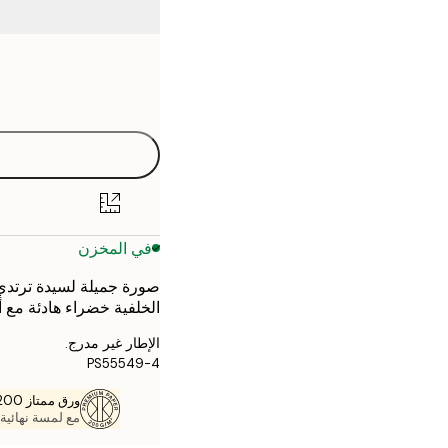
Frame
21x30 cm
options
30x40 cm
50x70 cm
70x100 cm
في المخزن
صورة جميلة لسيدة ترتدي فس
الخلفية خضراء هادئة مع أزهار في شعرها وال
الإطار غير مدرج.
PS55549-4
ورق ممتاز 200 جم / م 2
مع لمسة نهائية 