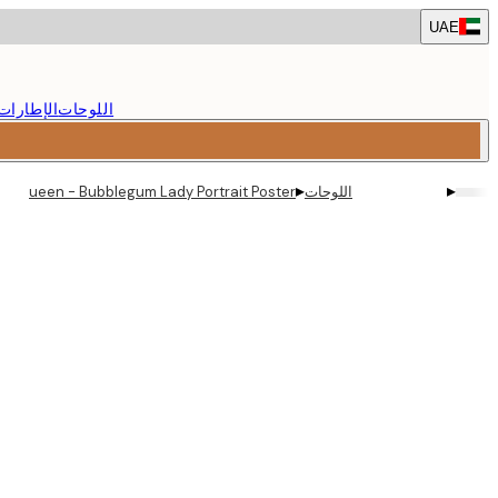
Skip
UAE
to
main
content.
اللوحات
الإطارات
▸
▸
اللوحات
 McQueen - Bubblegum Lady Portrait Poster