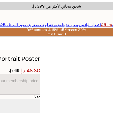
شحن مجاني لأكثر من ‏299 د.إ.‏
Offers
أفضل البائعين
وصل حديثا
مجموعة لوحات
معرض صور اللوحات
B2B
30% off posters & 15% off frames*
0 sec
0 min
صالحة
حتى:
Talitha
2026-
08-
06
ortrait Poster
your membership price
Size