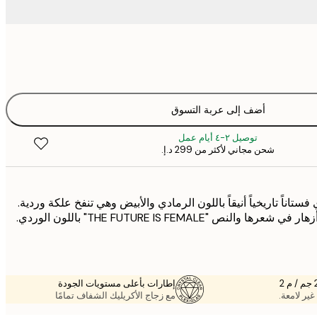
أضف إلى عربة التسوق
توصيل ٢-٤ أيام عمل
شحن مجاني لأكثر من ‏299 د.إ.‏
تاناً تاريخياً أنيقاً باللون الرمادي والأبيض وهي تنفخ علكة وردية.
نص "THE FUTURE IS FEMALE" باللون الوردي.
إطارات بأعلى مستويات الجودة
غير لامعة.
مع زجاج الأكريليك الشفاف تمامًا