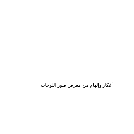
-30%*
لوحة صورة بحيرة سحرية
من ‏48.30 د.إ.‏
أفكار وإلهام من معرض صور اللوحات