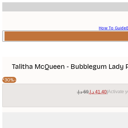
How To Guide
Talitha McQueen - Bubblegum Lady P
-30%*
Activate 
|