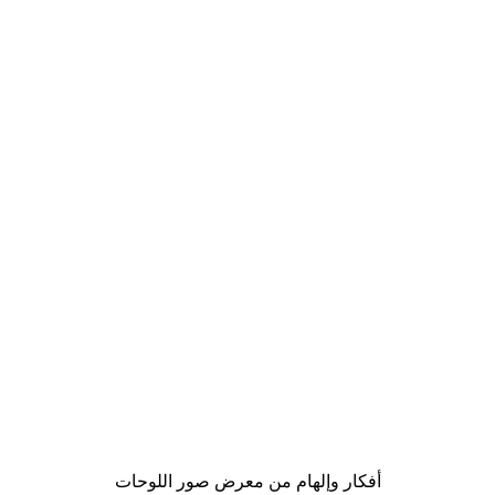
-40%*
لوحة صورة بحيرة سحرية
من ‏41.40 د.إ.‏
أفكار وإلهام من معرض صور اللوحات