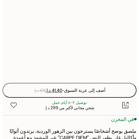
21x30 cm
30x40 cm
50x70 cm
70x100 cm
Fra
optio
أضف إلى عربة التسوق
-
توصيل ٢-٤ أيام عمل
شحن مجاني لأكثر من ‏299 د.إ.‏
 المخزن
 يوضح أشخاصًا يسترخون بين الزهور الوردية، يرتدون أثوابًا
وأكاليل غار. يظهر النص "CARPE DIEM" عبر المشهد مع أعمدة