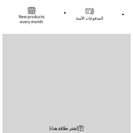
New products
المدفوعات الآمنة
every month
يد الإلكتروني
إرسال
St
Poster St
ة العملاء
اشترِ بطاقة هدايا