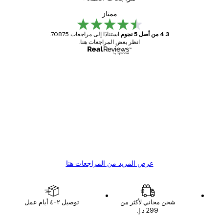
ممتاز
4.3 من أصل 5 نجوم
استنادًا إلى مراجعات 70875.
انظر بعض المراجعات هنا.
مشتري موثوق
اجعات
ملاء
Great item. Good quality.
4 يونيو
1 مايو
s C
Mary O
عرض المزيد من المراجعات هنا
شحن مجاني لأكثر من
توصيل ٢-٤ أيام عمل