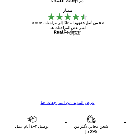
مراجعات العملاء
ممتاز
4.3 من أصل 5 نجوم
استنادًا إلى مراجعات 70875.
انظر بعض المراجعات هنا.
مشتري موثوق
اجعات
ملاء
Great item. Good quality.
4 يونيو
1 مايو
s C
Mary O
عرض المزيد من المراجعات هنا
شحن مجاني لأكثر من
توصيل ٢-٤ أيام عمل