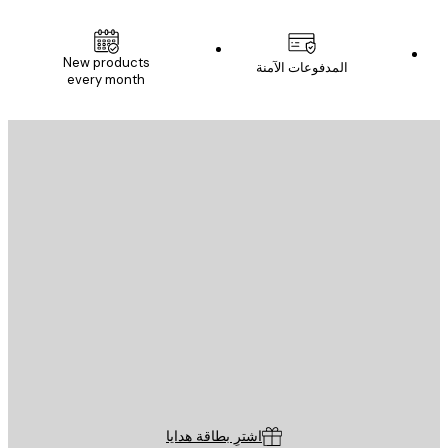
New products
المدفوعات الآمنة
every month
يد الإلكتروني
إرسال
St
Poster St
ة العملاء
اشترِ بطاقة هدايا