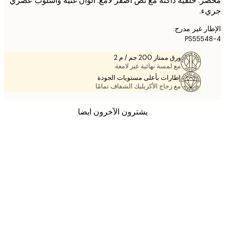
. خلفية داكنة مع نص أصفر لامع. ألوان غنية وأسلوب عصري
ء.
ر غير مدرج.
PS5554
ورق ممتاز 200 جم / م 2
مع لمسة نهائية غير لامعة.
إطارات بأعلى مستويات الجودة
مع زجاج الأكريليك الشفاف تمامًا
يشترون الآخرون ايضا