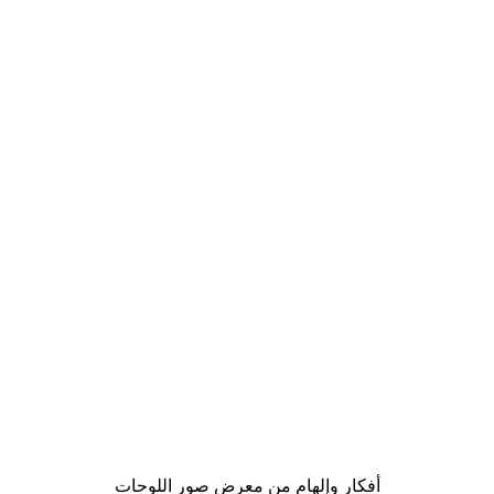
-40%*
لوحة صورة بحيرة سحرية
من ‏41.40 د.إ.‏
أفكار وإلهام من معرض صور اللوحات