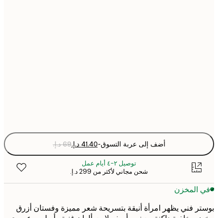
21x30 cm
30x40 cm
50x70 cm
70x100 cm
Fra
optio
أضف إلى عربة التسوق
-
توصيل ٢-٤ أيام عمل
شحن مجاني لأكثر من ‏299 د.إ.‏
 المخزن
ر فني يظهر امرأة أنيقة بتسريحة شعر مميزة وفستان أزرق